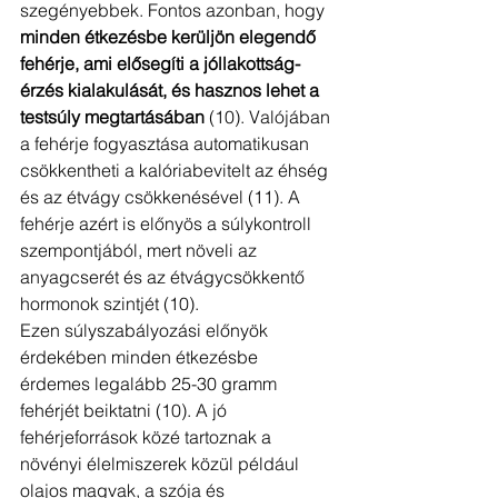
szegényebbek. Fontos azonban, hogy 
minden étkezésbe kerüljön elegendő 
fehérje, ami elősegíti a jóllakottság-
érzés kialakulását, és hasznos lehet a 
testsúly megtartásában
 (10). Valójában 
a fehérje fogyasztása automatikusan 
csökkentheti a kalóriabevitelt az éhség 
és az étvágy csökkenésével (11). A 
fehérje azért is előnyös a súlykontroll 
szempontjából, mert növeli az 
anyagcserét és az étvágycsökkentő 
hormonok szintjét (10).
Ezen súlyszabályozási előnyök 
érdekében minden étkezésbe 
érdemes legalább 25-30 gramm 
fehérjét beiktatni (10). A jó 
fehérjeforrások közé tartoznak a 
növényi élelmiszerek közül például 
olajos magvak, a szója és 