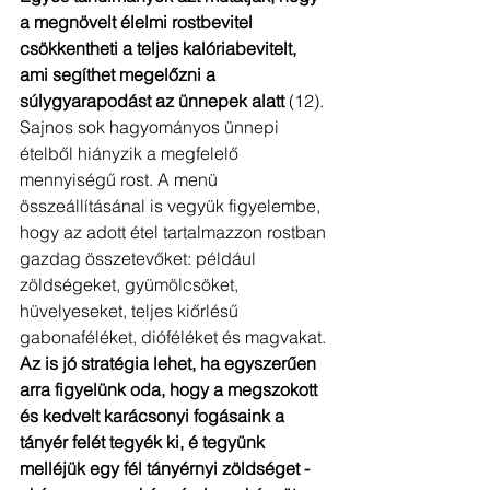
a megnövelt élelmi rostbevitel 
csökkentheti a teljes kalóriabevitelt, 
ami segíthet megelőzni a 
súlygyarapodást az ünnepek alatt 
(12).
Sajnos sok hagyományos ünnepi 
ételből hiányzik a megfelelő 
mennyiségű rost. A menü 
összeállításánal is vegyük figyelembe, 
hogy az adott étel tartalmazzon rostban 
gazdag összetevőket: például 
zöldségeket, gyümölcsöket, 
hüvelyeseket, teljes kiőrlésű 
gabonaféléket, dióféléket és magvakat. 
Az is jó stratégia lehet, ha egyszerűen 
arra figyelünk oda, hogy a megszokott 
és kedvelt karácsonyi fogásaink a 
tányér felét tegyék ki, é tegyünk 
melléjük egy fél tányérnyi zöldséget - 