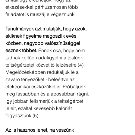
étkezésekkel párhuzamosan több 
feladatot is muszáj elvégeznünk.
Tanulmányok azt mutatják, hogy azok, 
akiknek figyelme megoszlik evés 
közben, nagyobb valószínűséggel 
esznek többet. 
Ennek oka, hogy nem 
tudnak kellően odafigyelni a testünk 
teltségérzetet közvetítő jelzéseire (4). 
Megelőzésképpen redukáljuk le a 
zavaró tényezőket - beleértve az 
elektronikai eszközöket is. Próbáljunk 
meg lassabban és alaposabban rágni, 
így jobban felismerjük a teltségérzet 
jeleit, ezáltal kevesebb kalóriát 
fogyasztunk (5).
Az is hasznos lehet, ha veszünk 