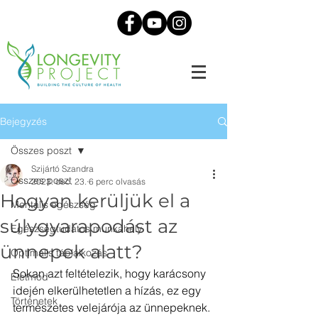
Bejegyzés
Összes poszt
Szijártó Szandra
Összes poszt
2023. dec. 23.
6 perc olvasás
Hogyan kerüljük el a
Mentális egészség
súlygyarapodást az
Egészségtudatos munkahely
ünnepek alatt?
Optimális táplálkozás
Sokan azt feltételezik, hogy karácsony 
Életmód
idején elkerülhetetlen a hízás, ez egy 
Történetek
természetes velejárója az ünnepeknek. 