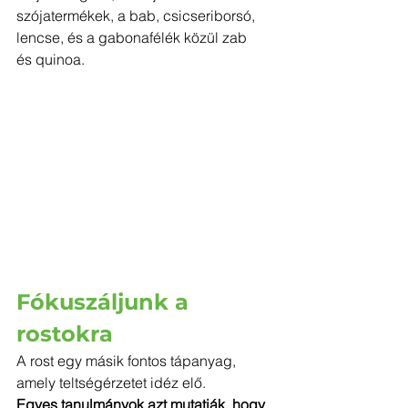
szójatermékek, a bab, csicseriborsó, 
lencse, és a gabonafélék közül zab 
és quinoa.
Fókuszáljunk a 
rostokra
A rost egy másik fontos tápanyag, 
amely teltségérzetet idéz elő.
Egyes tanulmányok azt mutatják, hogy 