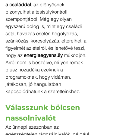
a családdal
, az előnyösnek 
bizonyulhat a testsúlykontroll 
szempontjából. Még egy olyan 
egyszerű dolog is, mint egy családi 
séta, havazás esetén hógolyózás, 
szánkózás, korcsolyázás, elterelheti a 
figyelmét az ételről, és lehetővé teszi, 
hogy az 
energiaegyensúly
 működjön. 
Arról nem is beszélve, milyen remek 
plusz hozadéka ezeknek a 
programoknak, hogy vidáman, 
játékosan, jó hangulatban 
kapcsolódhatunk a szeretteinkhez.
Válasszunk bölcsen 
nassolnivalót
Az ünnepi szezonban az 
egészségtelen rágcsálnivalók, például 