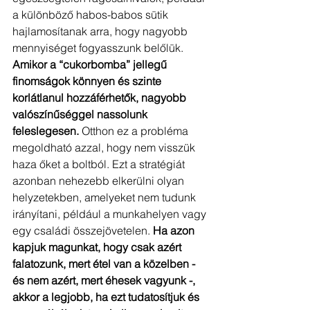
a különböző habos-babos sütik 
hajlamosítanak arra, hogy nagyobb 
mennyiséget fogyasszunk belőlük. 
Amikor a “cukorbomba” jellegű 
finomságok könnyen és szinte 
korlátlanul hozzáférhetők, nagyobb 
valószínűséggel nassolunk 
feleslegesen.
 Otthon ez a probléma 
megoldható azzal, hogy nem visszük 
haza őket a boltból. Ezt a stratégiát 
azonban nehezebb elkerülni olyan 
helyzetekben, amelyeket nem tudunk 
irányítani, például a munkahelyen vagy 
egy családi összejövetelen. 
Ha azon 
kapjuk magunkat, hogy csak azért 
falatozunk, mert étel van a közelben - 
és nem azért, mert éhesek vagyunk -, 
akkor a legjobb, ha ezt tudatosítjuk és 