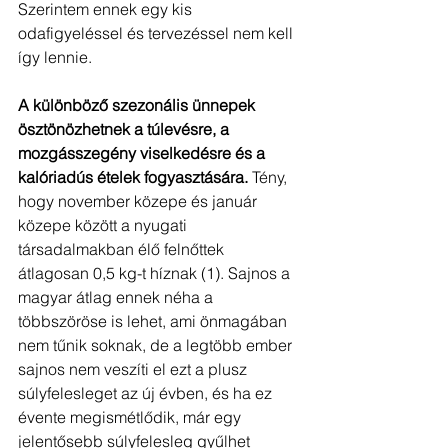
Szerintem ennek egy kis 
odafigyeléssel és tervezéssel nem kell 
így lennie. 
A különböző szezonális ünnepek 
ösztönözhetnek a túlevésre, a 
mozgásszegény viselkedésre és a 
kalóriadús ételek fogyasztására.
 Tény, 
hogy november közepe és január 
közepe között a nyugati 
társadalmakban élő felnőttek 
átlagosan 0,5 kg-t híznak (1). Sajnos a 
magyar átlag ennek néha a 
többszöröse is lehet, ami önmagában 
nem tűnik soknak, de a legtöbb ember 
sajnos nem veszíti el ezt a plusz 
súlyfelesleget az új évben, és ha ez 
évente megismétlődik, már egy 
jelentősebb súlyfelesleg gyűlhet 