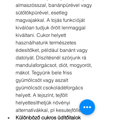
almaszósszal, banánpürével vagy 
sütőtökpürével, esetleg 
magvajakkal. A tojás funkcióját 
kiválóan tudjuk őrölt lenmaggal 
kiváltani. Cukor helyett 
használhatunk természetes 
édesítőket, például banánt vagy 
datolyát. Díszítésnél szórjunk rá 
mandulaforgácsot, diót, mogyorót, 
mákot. Tegyünk bele friss 
gyümölcsöt vagy aszalt 
gyümölcsöt csokoládéforgács 
helyett. A tejszínt, tejfölt 
helyettesíthetjük növényi 
alternatívákkal, pl kesutejföllel.
Különböző cukros üdítőitalok 
helyett
, ízesíthetjük a vizet frissen 
facsart citrommal vagy 