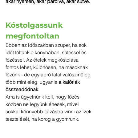
akár nyersen, akár párolva, akár sütve.
Kóstolgassunk 
megfontoltan
Ebben az időszakban szuper, ha sok 
időt töltünk a konyhában, sütéssel és 
főzéssel. Az ételek megkóstolása 
fontos lehet, különösen, ha másoknak 
főzünk - de egy apró falat valószínűleg 
több mint elég, ugyanis 
a kalóriák 
összeadódnak
.
Arra is ügyelnünk kell, hogy főzés 
közben ne legyünk éhesek, mivel 
sokkal könnyebb túlzásba vinni az ízek 
tesztelését, ha korog a gyomrunk.