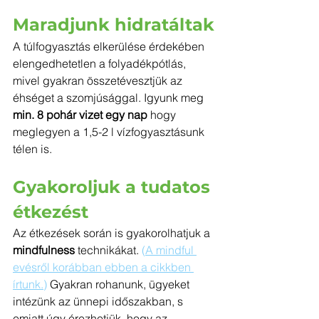
Maradjunk hidratáltak
A túlfogyasztás elkerülése érdekében 
elengedhetetlen a folyadékpótlás, 
mivel gyakran összetévesztjük az 
éhséget a szomjúsággal. Igyunk meg 
min. 8 pohár vizet egy nap
 hogy 
meglegyen a 1,5-2 l vízfogyasztásunk 
télen is.
Gyakoroljuk a tudatos 
étkezést
Az étkezések során is gyakorolhatjuk a 
mindfulness 
technikákat. 
(
A mindful 
evésről korábban ebben a cikkben 
írtunk.
)
 Gyakran rohanunk, ügyeket 
intézünk az ünnepi időszakban, s 
emiatt úgy érezhetjük, hogy az 