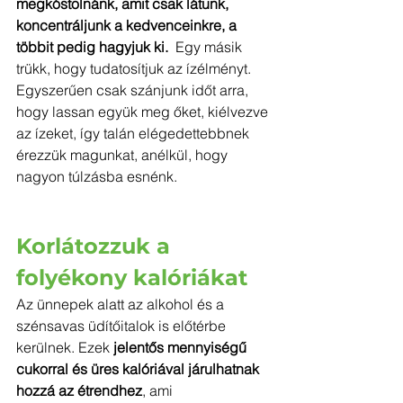
megkóstolnánk, amit csak látunk, 
koncentráljunk a kedvenceinkre, a 
többit pedig hagyjuk ki.  
Egy másik 
trükk, hogy tudatosítjuk az ízélményt. 
Egyszerűen csak szánjunk időt arra, 
hogy lassan együk meg őket, kiélvezve 
az ízeket, így talán elégedettebbnek 
érezzük magunkat, anélkül, hogy 
nagyon túlzásba esnénk.
Korlátozzuk a 
folyékony kalóriákat
Az ünnepek alatt az alkohol és a 
szénsavas üdítőitalok is előtérbe 
kerülnek. Ezek 
jelentős mennyiségű 
cukorral és üres kalóriával járulhatnak 
hozzá az étrendhez
, ami 