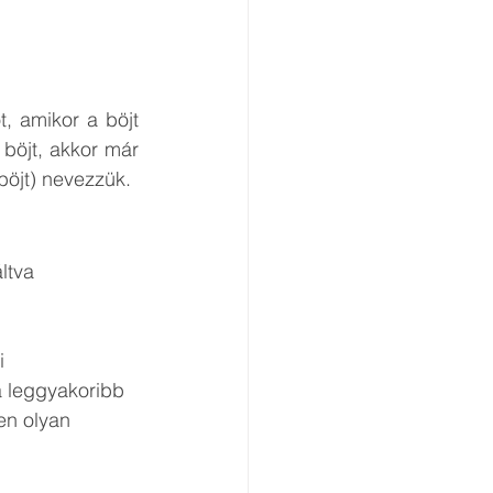
, amikor a böjt 
böjt, akkor már 
böjt) nevezzük. 
 
i
en olyan 