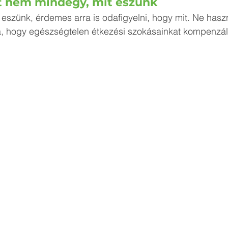
latt nem mindegy, mit eszünk
 eszünk, érdemes arra is odafigyelni, hogy mit. Ne haszn
a, hogy egészségtelen étkezési szokásainkat kompenzálj