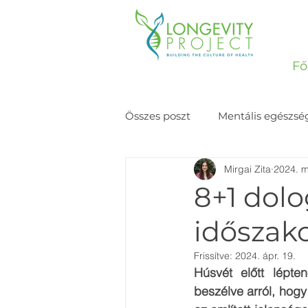
Fő
Összes poszt
Mentális egészsé
Mirgai Zita
2024. m
Történetek
8+1 dolo
időszako
Frissítve:
2024. ápr. 19.
Húsvét előtt lépte
beszélve arról, hogy