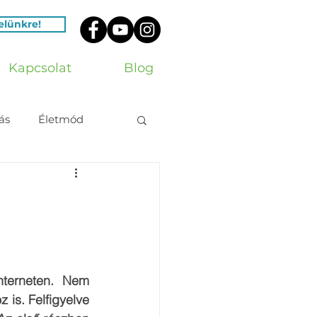
velünkre!
Kapcsolat
Blog
ás
Életmód
terneten. Nem 
 is. Felfigyelve 