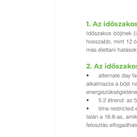
1.
 Az
 időszako
Időszakos böjtnek (i
hosszabb, mint 12 ór
más élettani hatások
2.
 Az
 időszako
•	alternate day fasting: ha valaki ezt az étkezési ritmust követi, akkor felváltva 
alkalmazza a böjti n
energiszükségleténe
•	5:2 étrend: az 
•	time restricted eating (időben korlátozott étkezés): több változata van, a leggyakoribb 
talán a 16:8-as, ami
felosztás elfogadhat