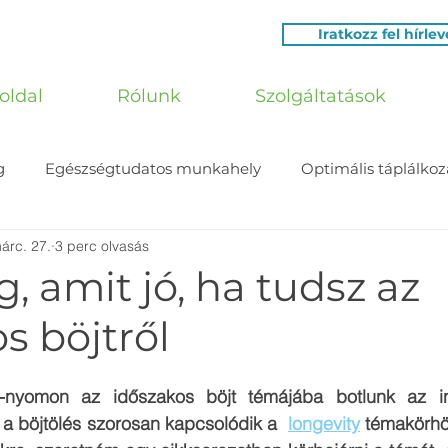
Iratkozz fel hírle
oldal
Rólunk
Szolgáltatások
g
Egészségtudatos munkahely
Optimális táplálkoz
árc. 27.
3 perc olvasás
g, amit jó, ha tudsz az
s böjtről
n-nyomon az időszakos böjt témájába botlunk az in
 a böjtölés szorosan kapcsolódik a  
longevity
 témakörhöz