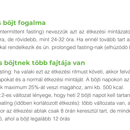
s böjt fogalma
ntermittent fasting) nevezzük azt az étkezési mintázatot
a, de rövidebb, mint 24-32 óra. Ha ennél tovább tart a 
kal rendelkezik és ún. prolonged fasting-nak (elhúzódó 
s böjtnek több fajtája van
apokat és a normál étkezési mintáját. A böjti napokon az
k maximum 25%-át veszi magához, ami kb. 500 kcal.
5:2-es változat lényege, hogy heti 2 böjti napot kell tartan
kor az étkezési ablak csak 8 órán keresztül tart, de mind
ó, ahol a böjt legalább 12 órás