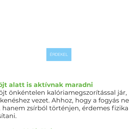
ÉRDEKEL
 böjt alatt is aktívnak maradni
jt önkéntelen kalóriamegszorítással jár,
enéshez vezet. Ahhoz, hogy a fogyás ne
hanem zsírból történjen, érdemes fizikai
ítani.