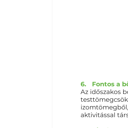
6.	Fontos a
Az időszakos bö
testtömegcsökk
izomtömegből, 
aktivitással társ