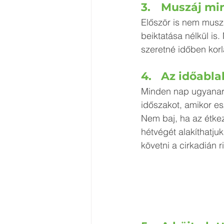
3.	Muszáj m
Először is nem muszá
beiktatása nélkül is
szeretné időben korl
4.	Az időa
Minden nap ugyanarra
időszakot, amikor es
Nem baj, ha az étke
hétvégét alakíthatju
követni a cirkadián r