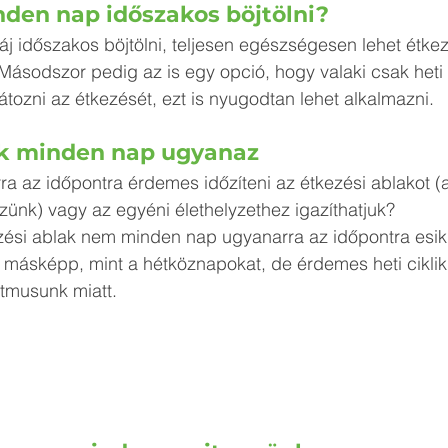
inden nap időszakos böjtölni?
j időszakos böjtölni, teljesen egészségesen lehet étkezn
. Másodszor pedig az is egy opció, hogy valaki csak heti
átozni az étkezését, ezt is nyugodtan lehet alkalmazni.
blak minden nap ugyanaz
 az időpontra érdemes időzíteni az étkezési ablakot (a
zünk) vagy az egyéni élethelyzethez igazíthatjuk?
zési ablak nem minden nap ugyanarra az időpontra esik.
k másképp, mint a hétköznapokat, de érdemes heti cikli
itmusunk miatt. 