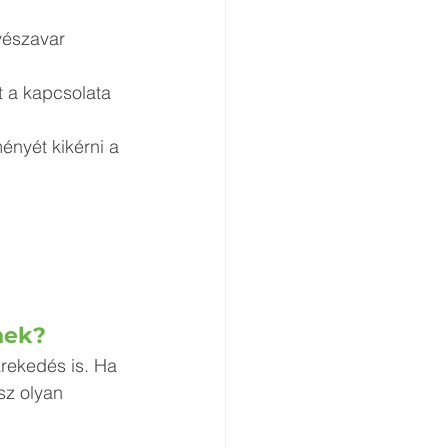
tnek?
krekedés is. Ha 
sz olyan 