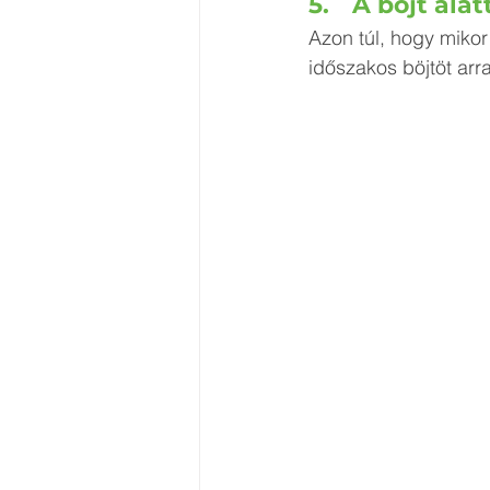
5.	A böjt a
Azon túl, hogy mikor
időszakos böjtöt arr