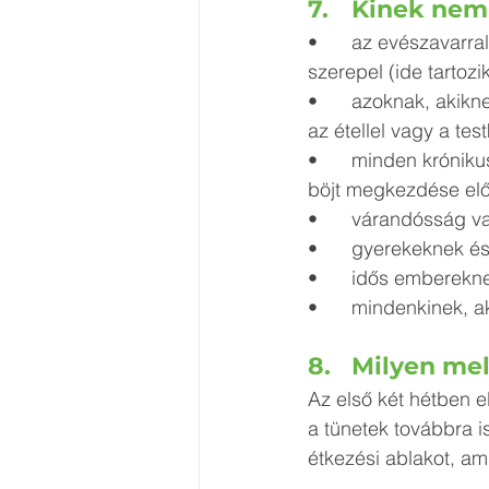
7.	Kinek ne
•	az evészavarral küzdőknek vagy azoknak, akiknek a kórtörténetében evészavar 
szerepel (ide tartozi
•	azoknak, akiknek az örökös diétázás vagy egyéb okok miatt megromlott a kapcsolata 
az étellel vagy a tes
•	minden krónikus betegség esetén érdemes orvos vagy dietetikus véleményét kikérni a 
böjt megkezdése elő
•	várandósság v
•	gyerekeknek é
•	idős emberekn
•	mindenkinek, 
8.	Milyen 
Az első két hétben e
a tünetek továbbra i
étkezési ablakot, am