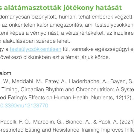
is alátámasztották jótékony hatását
udományosan bizonyított, humán, tehát emberek végzett 
” az önkéntelen kalóriamegszorítás, ami testsúlycsökkenés
eni képes a vérnyomást, a vérzsírértékeket, az inzulinrez
 alakulásában szerepe lehet.
gy a 
testsúlycsökkentésen
 túl, vannak-e egészségügyi e
övetkező cikkünkben ezt a témát járjuk körbe. 
dalom
, W., Meddahi, M., Patey, A., Haderbache, A., Bayen, S.
g/10.3390/nu12123770
 Pacelli, F. Q., Marcolin, G., Bianco, A., & Paoli, A. (2021)