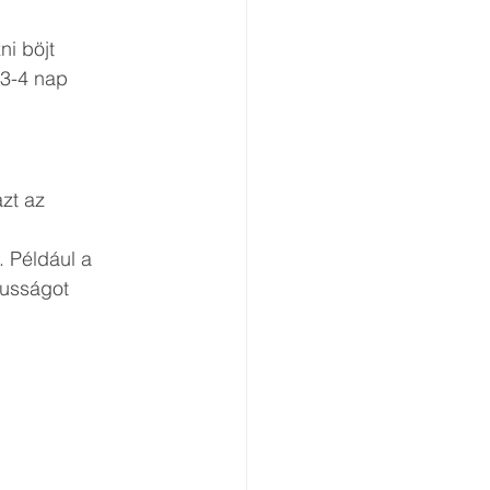
i böjt 
 3-4 nap 
zt az 
 Például a 
kusságot 