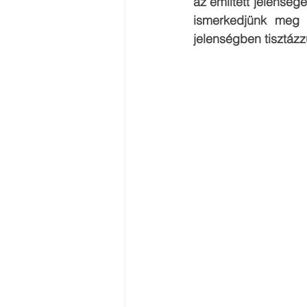
az említett jelenség
ismerkedjünk meg a
jelenségben tisztázz