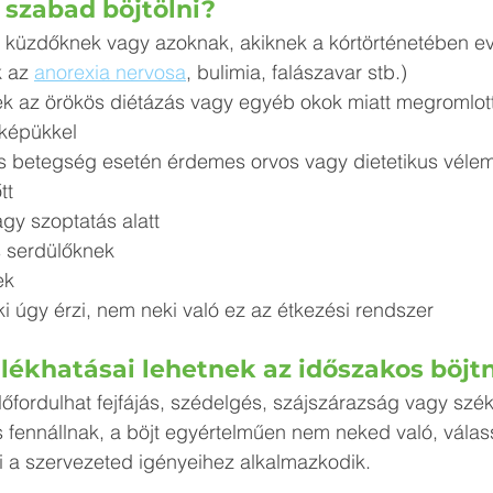
m szabad böjtölni?
k az 
anorexia nervosa
, bulimia, falászavar stb.)
tképükkel
tt
agy szoptatás alatt
s serdülőknek
ek
aki úgy érzi, nem neki való ez az étkezési rendszer
mellékhatásai lehetnek az időszakos böj
lőfordulhat fejfájás, szédelgés, szájszárazság vagy szé
s fennállnak, a böjt egyértelműen nem neked való, válas
i a szervezeted igényeihez alkalmazkodik. 