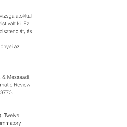
vizsgálatokkal 
t vált ki. Ez 
isztenciát, és 
lőnyei az 
, & Messaadi, 
. Twelve 	