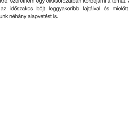
ekre, szeretném egy cikksorozatban körbejárni a témát. 
z időszakos böjt leggyakoribb fajtáival és mielőtt
unk néhány alapvetést is. 