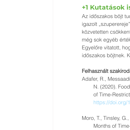
+1 Kutatások 
Az időszakos böjt t
igazolt „szuperereje
közvetetten csökkent
még sok egyéb érték
Egyelőre vitatott, ho
időszakos böjtnek. K
Felhasznált szakiro
Adafer, R., Messaadi
	N. (2020). Food Timing, Circadian Rhythm and Chrononutrition: A Systematic Review 
	of Time-Restricted Eating's Effects on Human Health. Nutrients, 12(12), 3770. 		
https://doi.or
Moro, T., Tinsley, G.,
	Months of Time-restricted Eating and Resistance Training Improves Inflammatory 	