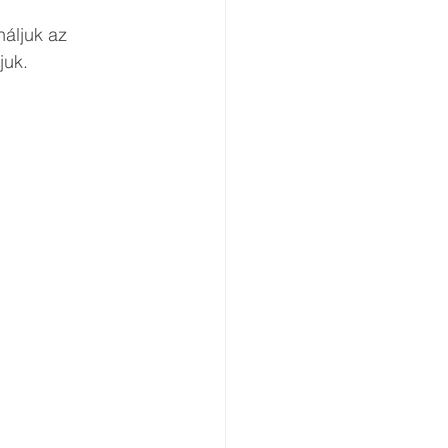
áljuk az 
uk. 