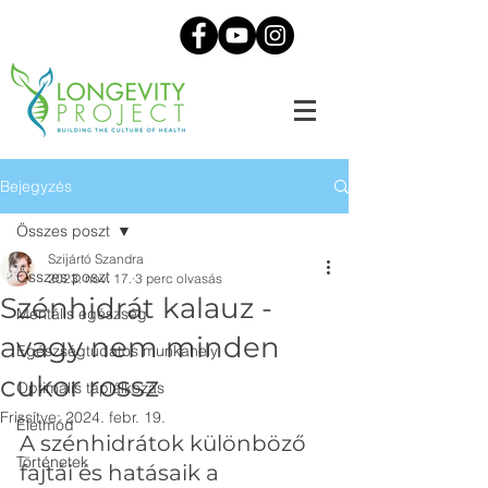
Bejegyzés
Összes poszt
Szijártó Szandra
Összes poszt
2023. nov. 17.
3 perc olvasás
Szénhidrát kalauz -
Mentális egészség
avagy nem minden
Egészségtudatos munkahely
cukor rossz
Optimális táplálkozás
Frissítve:
2024. febr. 19.
Életmód
A szénhidrátok különböző 
Történetek
fajtái és hatásaik a 