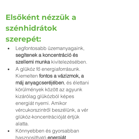
Elsőként nézzük a 
szénhidrátok 
szerepét:
Legfontosabb üzemanyagaink, 
segítenek a koncentráció és 
szellemi munka
 kivitelezésében.
A glükóz fő energiaforrásunk. 
Kiemelten 
fontos a vázizmok, a 
máj anyagcseréjében
, és élettani 
körülmények között az agyunk 
kizárólag glükózból képes 
energiát nyerni. Amikor 
vércukorszintről beszélünk, a vér 
glükóz-koncentrációját értjük 
alatta.
Könnyebben és gyorsabban 
hasznosítható 
energiát 