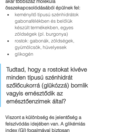
akár többszáz molekula 
összekapcsolódásából épülnek fel:
keményítő típusú szénhidrátok 
gabonafélékben és belőlük 
készült termékekben, egyes 
zöldségek (pl. burgonya) 
rostok: gabonák, zöldségek, 
gyümölcsök, hüvelyesek
glikogén
Tudtad, hogy a rostokat kivéve 
minden típusú szénhidrát 
szőlőcukorrá (glükózzá) bomlik 
vagyis emésztődik az 
emésztőenzimek által? 
Viszont a különbség és jelentőség a 
felszívódás idejében van. A glikémiás 
index (GI) fogalmával biztosan 