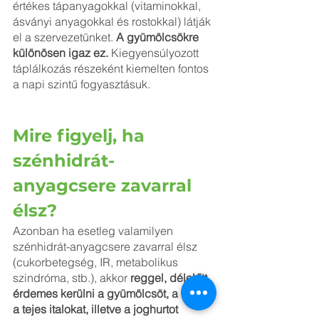
értékes tápanyagokkal (vitaminokkal, 
ásványi anyagokkal és rostokkal) látják 
el a szervezetünket. 
A gyümölcsökre 
különösen igaz ez. 
Kiegyensúlyozott 
táplálkozás részeként kiemelten fontos 
a napi szintű fogyasztásuk. 
Mire figyelj, ha 
szénhidrát-
anyagcsere zavarral 
élsz?
Azonban ha esetleg valamilyen 
szénhidrát-anyagcsere zavarral élsz 
(cukorbetegség, IR, metabolikus 
szindróma, stb.), akkor 
reggel, délelőtt 
érdemes kerülni a gyümölcsöt, a tejet, 
a tejes italokat, illetve a joghurtot 