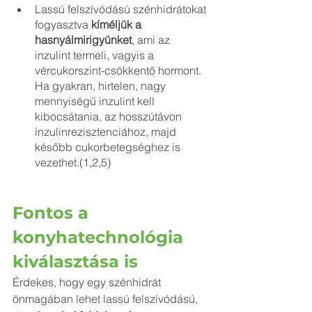
Lassú felszívódású szénhidrátokat 
fogyasztva 
kíméljük a 
hasnyálmirigyünket
, ami az 
inzulint termeli, vagyis a 
vércukorszint-csökkentő hormont. 
Ha gyakran, hirtelen, nagy 
mennyiségű inzulint kell 
kibocsátania, az hosszútávon 
inzulinrezisztenciához, majd 
később cukorbetegséghez is 
vezethet.(1,2,5)
Fontos a 
konyhatechnológia 
kiválasztása is
Érdekes, hogy egy szénhidrát 
önmagában lehet lassú felszívódású, 