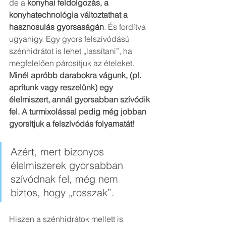
de a 
konyhai feldolgozás, a 
konyhatechnológia változtathat a 
hasznosulás gyorsaságán
. És fordítva 
ugyanígy. Egy gyors felszívódású 
szénhidrátot is lehet „lassítani”, ha 
megfelelően párosítjuk az ételeket. 
Minél apróbb darabokra vágunk, (pl. 
aprítunk vagy reszelünk) egy 
élelmiszert, annál gyorsabban szívódik 
fel. A turmixolással pedig még jobban 
gyorsítjuk a felszívódás folyamatát!
Azért, mert bizonyos 
élelmiszerek gyorsabban 
szívódnak fel, még nem 
biztos, hogy „rosszak”.
Hiszen a szénhidrátok mellett is 