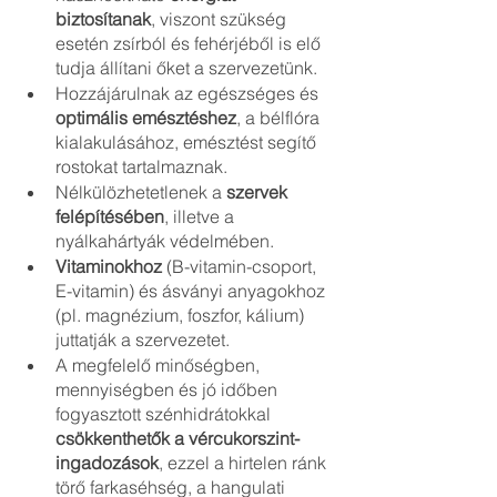
biztosítanak
, viszont szükség 
esetén zsírból és fehérjéből is elő 
tudja állítani őket a szervezetünk.
Hozzájárulnak az egészséges és 
optimális emésztéshez
, a bélflóra 
kialakulásához, emésztést segítő 
rostokat tartalmaznak.
Nélkülözhetetlenek a 
szervek 
felépítésében
, illetve a 
nyálkahártyák védelmében.
Vitaminokhoz
 (B-vitamin-csoport, 
E-vitamin) és ásványi anyagokhoz 
(pl. magnézium, foszfor, kálium) 
juttatják a szervezetet.
A megfelelő minőségben, 
mennyiségben és jó időben 
fogyasztott szénhidrátokkal 
csökkenthetők a vércukorszint-
ingadozások
, ezzel a hirtelen ránk 
törő farkaséhség, a hangulati 