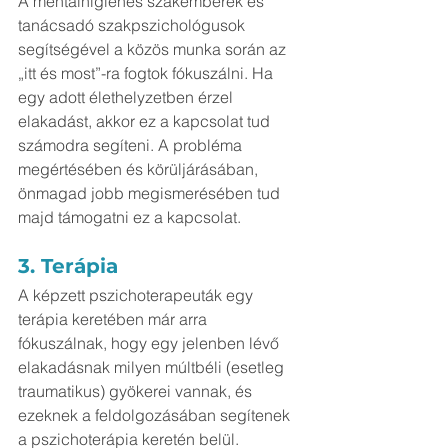
A mentálhigiénés szakemberek és 
tanácsadó szakpszichológusok 
segítségével a közös munka során az 
„itt és most”-ra fogtok fókuszálni. Ha 
egy adott élethelyzetben érzel 
elakadást, akkor ez a kapcsolat tud 
számodra segíteni. A probléma 
megértésében és körüljárásában, 
önmagad jobb megismerésében tud 
majd támogatni ez a kapcsolat.
3. Terápia
A képzett pszichoterapeuták egy 
terápia keretében már arra 
fókuszálnak, hogy egy jelenben lévő 
elakadásnak milyen múltbéli (esetleg 
traumatikus) gyökerei vannak, és 
ezeknek a feldolgozásában segítenek 
a pszichoterápia keretén belül.