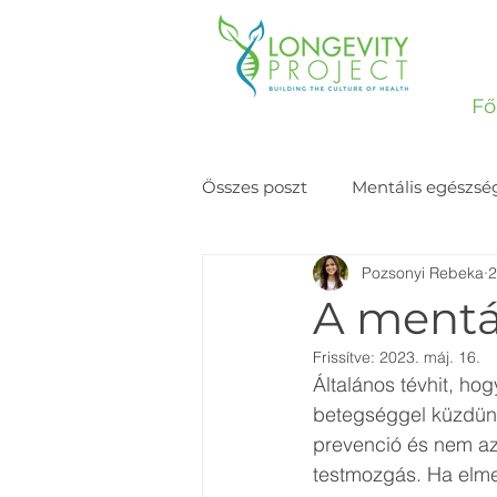
Fő
Összes poszt
Mentális egészsé
Pozsonyi Rebeka
2
Történetek
A mentál
Frissítve:
2023. máj. 16.
Általános tévhit, ho
betegséggel küzdünk.
prevenció és nem az,
testmozgás. Ha elme