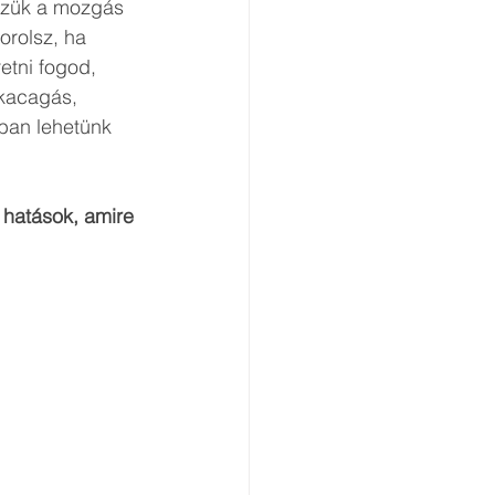
zzük a mozgás 
orolsz, ha 
tni fogod, 
 kacagás, 
ban lehetünk 
hatások, amire 