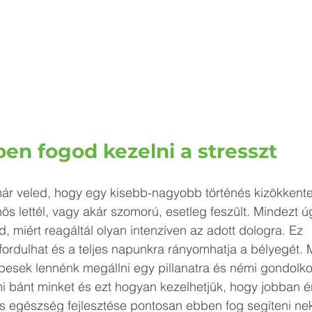
en fogod kezelni a stresszt
már veled, hogy egy kisebb-nagyobb történés kizökkente
s lettél, vagy akár szomorú, esetleg feszült. Mindezt ú
, miért reagáltál olyan intenzíven az adott dologra. Ez 
ordulhat és a teljes napunkra rányomhatja a bélyegét. 
épesek lennénk megállni egy pillanatra és némi gondolk
i bánt minket és ezt hogyan kezelhetjük, hogy jobban é
s egészség fejlesztése pontosan ebben fog segíteni ne