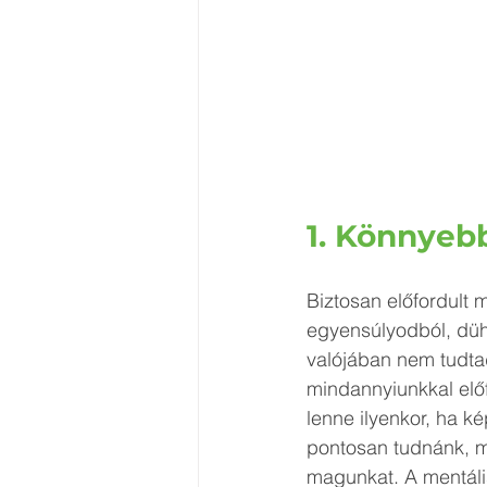
1. Könnyebb
Biztosan előfordult 
egyensúlyodból, dühö
valójában nem tudtad
mindannyiunkkal előf
lenne ilyenkor, ha k
pontosan tudnánk, m
magunkat. A mentáli