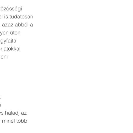
közösségi 
l is tudatosan 
 azaz abból a 
lyen úton 
gyfajta 
latokkal 
eni 
 
 
s haladj az 
 minél több 