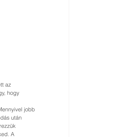
tt az 
gy, hogy 
Mennyivel jobb 
odás után 
rezzük 
ked. A 