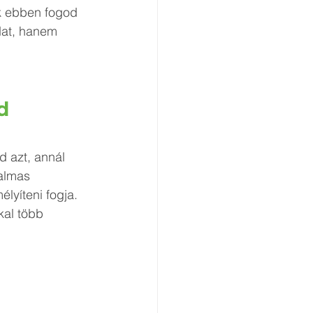
ak ebben fogod 
dat, hanem 
d
 azt, annál 
talmas 
lyíteni fogja. 
kal több 