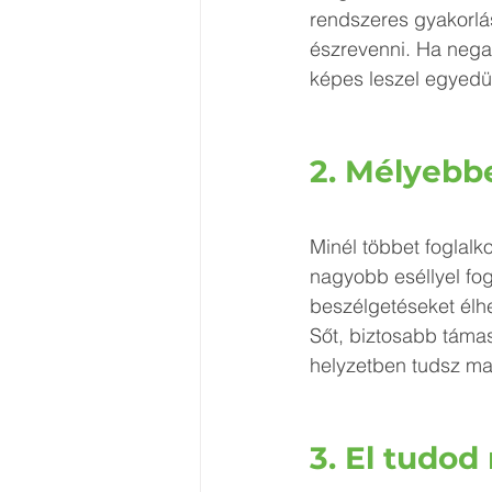
rendszeres gyakorlás
észrevenni. Ha negat
képes leszel egyedül
2. Mélyebbe
Minél többet foglalk
nagyobb eséllyel fog
beszélgetéseket élhe
Sőt, biztosabb támas
helyzetben tudsz maj
3. El tudod