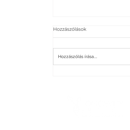
Hozzászólások
Hozzászólás írása...
Mindful eating, avagy
tudatos jelenlét az
étkezésben