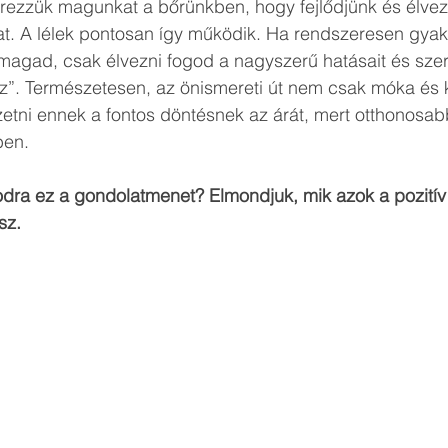
érezzük magunkat a bőrünkben, hogy fejlődjünk és élve
at. A lélek pontosan így működik. Ha rendszeresen gyak
gad, csak élvezni fogod a nagyszerű hatásait és szere
tsz”. Természetesen, az önismereti út nem csak móka és
etni ennek a fontos döntésnek az árát, mert otthonosab
ben.
dra ez a gondolatmenet? Elmondjuk, mik azok a pozitív 
sz.