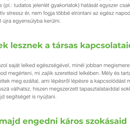
 (pl.: tudatos jelenlét gyakorlatok) hatását egyszer cs
ív stressz ér, nem fogja többé elrontani az egész napo
 újra egyensúlyba kerülni.
k lesznek a társas kapcsolatai
ozol saját lelked egészségével, minél jobban megismered
od megérteni, mi zajlik szeretteid lelkében. Mély és tar
ttek meg ezáltal, ami lépésről lépésre a kapcsolódást mé
szá válhatsz, hiszen megszerzett tapasztalataiddal sok
d segítséget is nyújtani.
 majd engedni káros szokásaid