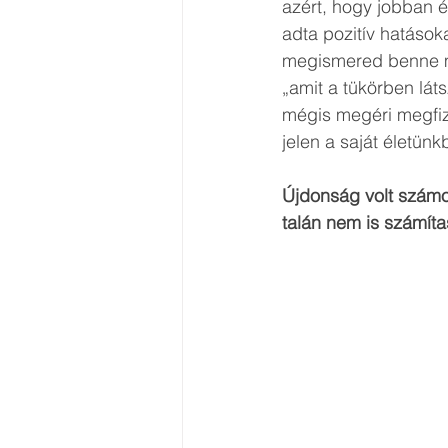
azért, hogy jobban 
adta pozitív hatások
megismered benne ma
„amit a tükörben lá
mégis megéri megfiz
jelen a saját életünk
Újdonság volt számo
talán nem is számíta