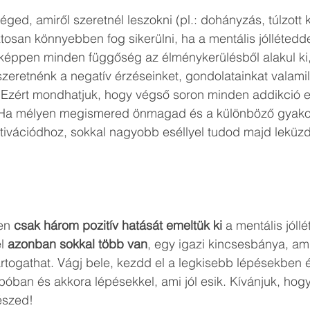
ged, amiről szeretnél leszokni (pl.: dohányzás, túlzott 
tosan könnyebben fog sikerülni, ha a mentális jóllétedde
nképpen minden függőség az élménykerülésből alakul ki,
zeretnénk a negatív érzéseinket, gondolatainkat valami
 Ezért mondhatjuk, hogy végső soron minden addikció e
. Ha mélyen megismered önmagad és a különböző gyakor
tivációdhoz, sokkal nagyobb eséllyel tudod majd leküzd
en 
csak három pozitív hatását emeltük ki
 a mentális jóllét
l 
azonban sokkal több van
, egy igazi kincsesbánya, ami
rtogathat. Vágj bele, kezdd el a legkisebb lépésekben é
ban és akkora lépésekkel, ami jól esik. Kívánjuk, hogy
észed!