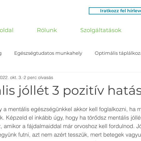
Iratkozz fel hírle
oldal
Rólunk
Szolgáltatások
g
Egészségtudatos munkahely
Optimális táplálkoz
022. okt. 3.
2 perc olvasás
is jóllét 3 pozitív hatá
gy a mentális egészségünkkel akkor kell foglalkozni, ha m
 Képzeld el inkább úgy, hogy ha törődsz mentális jóllé
 amikor a fájdalmaiddal már orvoshoz kell fordulnod. Jó
gyünk futni, azt nem azért tesszük, mert betegek vagy