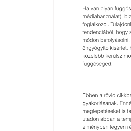
Ha van olyan függősé
médiahasználat), biz
foglalkozol. Tulajdo
tendenciából, hogy s
módon befolyásolni.
öngyógyító kísérlet
közelebb kerülsz mo
függőséged.
Ebben a rövid cikkb
gyakorlásának. Enné
meglepetéseket is ta
utadon abban a tempó
élményben legyen r