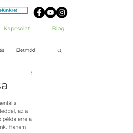
velünkre!
Kapcsolat
Blog
ás
Életmód
sa
entális 
teddel, az a 
 példa erre a 
unk. Hanem 