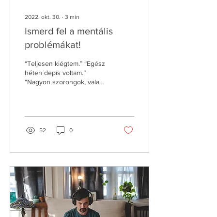
2022. okt. 30.
∙
3
min
Ismerd fel a mentális
problémákat!
“Teljesen kiégtem.” “Egész
héten depis voltam.”
“Nagyon szorongok, valami
nincs rendben velem!” A
különböző mentális
állapotok és...
52
0