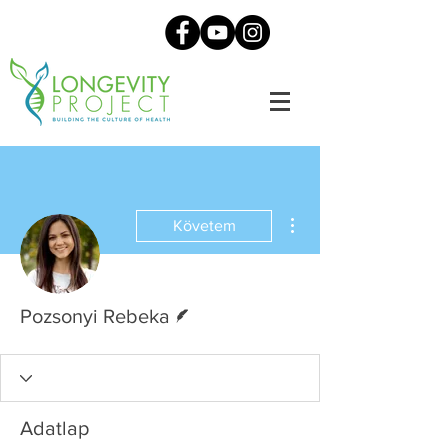
További műveletek
Követem
Szerző
Pozsonyi Rebeka
Adatlap