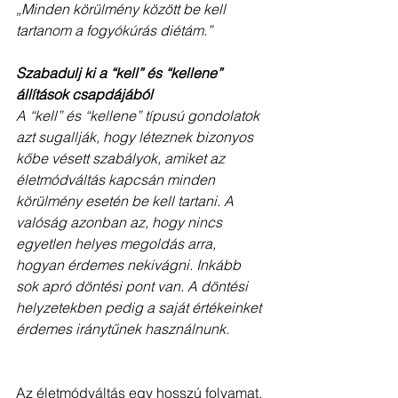
„Minden körülmény között be kell 
tartanom a fogyókúrás diétám.”
Szabadulj ki a “kell” és “kellene” 
állítások csapdájából
A “kell” és “kellene” típusú gondolatok 
azt sugallják, hogy léteznek bizonyos 
kőbe vésett szabályok, amiket az 
életmódváltás kapcsán minden 
körülmény esetén be kell tartani. A 
valóság azonban az, hogy nincs 
egyetlen helyes megoldás arra, 
hogyan érdemes nekivágni. Inkább 
sok apró döntési pont van. A döntési 
helyzetekben pedig a saját értékeinket 
érdemes iránytűnek használnunk. 
Az életmódváltás egy hosszú folyamat, 