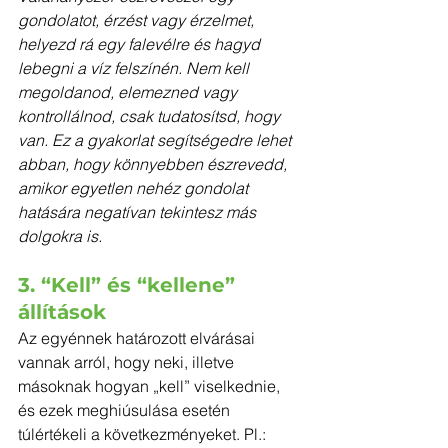
gondolatot, érzést vagy érzelmet, 
helyezd rá egy falevélre és hagyd 
lebegni a víz felszínén. Nem kell 
megoldanod, elemezned vagy 
kontrollálnod, csak tudatosítsd, hogy 
van. Ez a gyakorlat segítségedre lehet 
abban, hogy könnyebben észrevedd, 
amikor egyetlen nehéz gondolat 
hatására negatívan tekintesz más 
dolgokra is.
3. “Kell” és “kellene” 
állítások
Az egyénnek határozott elvárásai 
vannak arról, hogy neki, illetve 
másoknak hogyan „kell” viselkednie, 
és ezek meghiúsulása esetén 
túlértékeli a következményeket. Pl.: