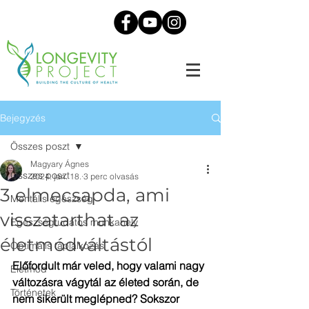
Bejegyzés
Összes poszt
Magyary Ágnes
Összes poszt
2024. jan. 18.
3 perc olvasás
3 elmecsapda, ami
Mentális egészség
visszatarthat az
Egészségtudatos munkahely
életmódváltástól
Optimális táplálkozás
Előfordult már veled, hogy valami nagy 
Életmód
változásra vágytál az életed során, de 
Történetek
nem sikerült meglépned? Sokszor 