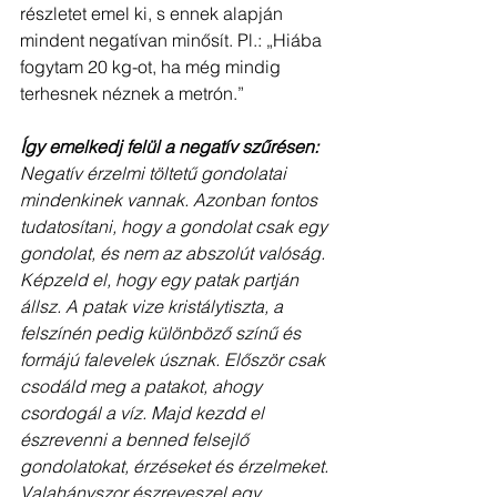
részletet emel ki, s ennek alapján 
mindent negatívan minősít. Pl.: „Hiába 
fogytam 20 kg-ot, ha még mindig 
terhesnek néznek a metrón.”
Így emelkedj felül a negatív szűrésen:
Negatív érzelmi töltetű gondolatai 
mindenkinek vannak. Azonban fontos 
tudatosítani, hogy a gondolat csak egy 
gondolat, és nem az abszolút valóság. 
Képzeld el, hogy egy patak partján 
állsz. A patak vize kristálytiszta, a 
felszínén pedig különböző színű és 
formájú falevelek úsznak. Először csak 
csodáld meg a patakot, ahogy 
csordogál a víz. Majd kezdd el 
észrevenni a benned felsejlő 
gondolatokat, érzéseket és érzelmeket. 
Valahányszor észreveszel egy 