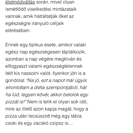
életmódváltás
 során, mivel olyan 
ismétlődő viselkedési mintázataik 
vannak, amik hátráltatják őket az 
egészségre irányuló céljaik 
elérésében. 
Ennek egy tipikus esete, amikor valaki 
egész nap egészségesen táplálkozik, 
azonban a nap végére megkíván és 
elfogyaszt valami egészségtelennek 
ítélt kis nassolni valót. Ilyenkor jön is a 
gondolat
 “Na jó, ezt a napot már úgyis 
elrontottam a diéta szempontjából, hát 
ha lúd, legyen kövér, akkor betolok egy 
pizzát is!”
 Nem is telik el olyan sok idő, 
mire az illető azon kapja magát, hogy a 
pizza után lecsúszott még egy tábla 
csoki és egy zacskó csipsz is…