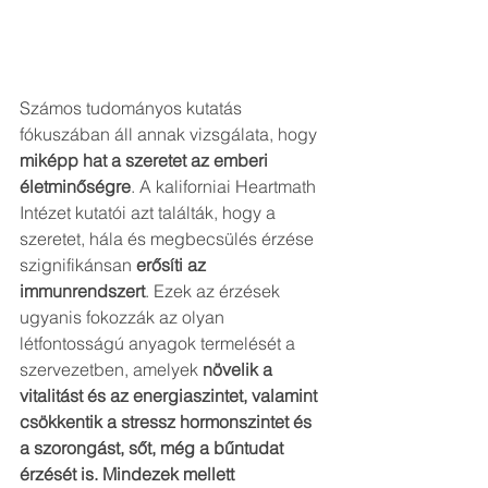
Számos tudományos kutatás 
fókuszában áll annak vizsgálata, hogy 
miképp hat a szeretet az emberi 
életminőségre
. A kaliforniai Heartmath 
Intézet kutatói azt találták, hogy a 
szeretet, hála és megbecsülés érzése 
szignifikánsan 
erősíti az 
immunrendszert
. Ezek az érzések 
ugyanis fokozzák az olyan 
létfontosságú anyagok termelését a 
szervezetben, amelyek 
növelik a 
vitalitást és az energiaszintet, valamint 
csökkentik a stressz hormonszintet és 
a szorongást, sőt, még a bűntudat 
érzését is. Mindezek mellett 