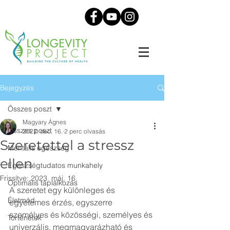
Bejegyzés
Összes poszt
Magyary Ágnes
Összes poszt
2022. dec. 16.
2 perc olvasás
Szeretettel a stressz
Mentális egészség
ellen
Egészségtudatos munkahely
Frissítve:
2023. máj. 16.
Optimális táplálkozás
A szeretet egy különleges és 
Életmód
egyetemes érzés, egyszerre 
személyes és közösségi, személyes és 
Történetek
univerzális, megmagyarázható és 