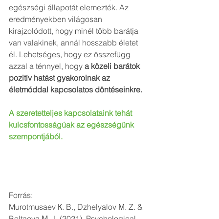
egészségi állapotát elemezték. Az 
eredményekben világosan 
kirajzolódott, hogy minél több barátja 
van valakinek, annál hosszabb életet 
él. Lehetséges, hogy ez összefügg 
azzal a ténnyel, hogy 
a közeli barátok 
pozitív hatást gyakorolnak az 
életmóddal kapcsolatos döntéseinkre.
A szeretetteljes kapcsolataink tehát 
kulcsfontosságúak az egészségünk 
szempontjából. 
Forrás:
Murotmusaev К. B., Dzhelyalov М. Z. & 
Boltaeva М. J. (2021). Psychological 