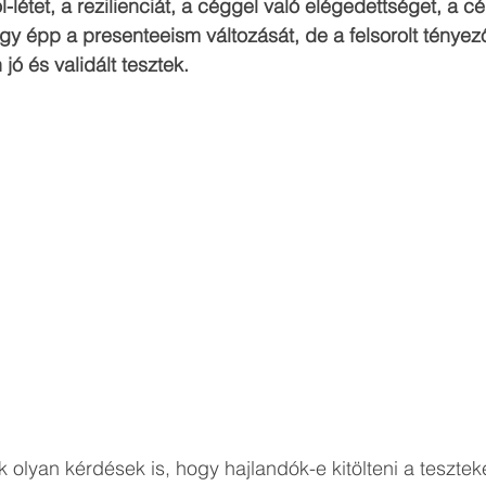
létet, a rezilienciát, a céggel való elégedettséget, a cég
agy épp a presenteeism változását, de a felsorolt ténye
jó és validált tesztek.
k olyan kérdések is, hogy hajlandók-e kitölteni a teszteke