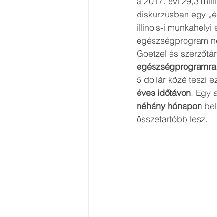
a 2017. évi 29,3 mil
diskurzusban egy „ér
illinois-i munkahelyi
egészségprogram nem
Goetzel és szerzőtárs
egészségprogramra kö
5 dollár közé teszi 
éves időtávon
. Egy 
néhány hónapon 
bel
összetartóbb lesz. 