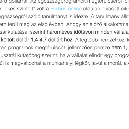
liárd dollárral. Az egészségprogramok megtérüléséről foly
dekes színfolt” volt a 
Forbes online
 oldalán olvasott cik
 egészségről szóló tanulmányt is idézte. A tanulmány állít
 térül meg az első évben. Ahogy az előző alkalommal i
ai kutatásai szerint 
hároméves időtávon minden vállalat
ltött dollár 1,4-4,7 dollárt hoz
. A legtöbb nemzetközi k
ezen programok megtérülését, jellemzően persze 
nem 1,
ausztrál kutatócég szerint, ha a vállalat elindít egy prog
ül is megváltozhat a munkahelyi légkör, javul a morál, a