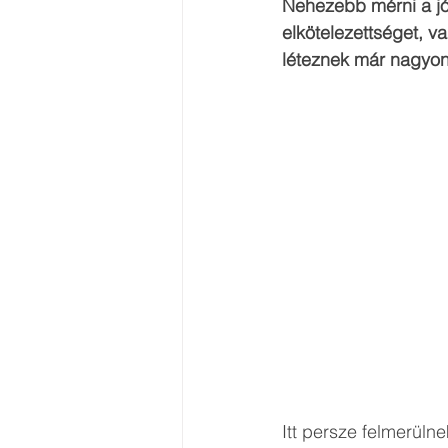
Nehezebb mérni a jól-
elkötelezettséget, v
léteznek már nagyon 
Itt persze felmerülne