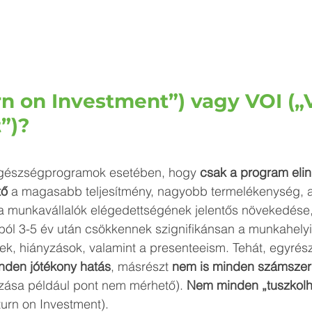
n on Investment”) vagy VOI („
”)? 
egészségprogramok esetében, hogy 
csak a program elin
tő
 a magasabb teljesítmény, nagyobb termelékenység, a 
 a munkavállalók elégedettségének jelentős növekedése, 
ól 3-5 év után csökkennek szignifikánsan a munkahelyi 
k, hiányzások, valamint a presenteeism. Tehát, egyrész
inden jótékony hatás
, másrészt 
nem is minden számszer
ozása például pont nem mérhető). 
Nem minden „tuszkolha
turn on Investment). 