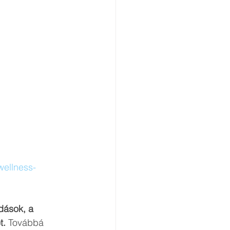
wellness-
dások, a 
. 
Továbbá 