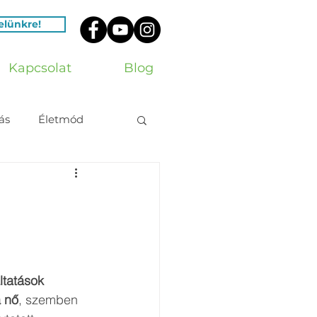
velünkre!
Kapcsolat
Blog
ás
Életmód
áltatások 
a nő
, szemben 