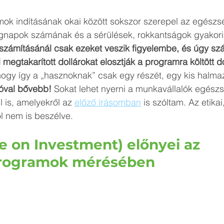
k indításának okai között sokszor szerepel az egészs
gnapok számának és a sérülések, rokkantságok gyakor
számításánál csak ezeket veszik figyelembe, és úgy szám
megtakarított dollárokat elosztják a programra költött do
ogy így a „hasznoknak” csak egy részét, egy kis halmazá
jóval bővebb!
 Sokat lehet nyerni a munkavállalók egészs
 is, amelyekről az 
előző írásomban
 is szóltam. Az etikai
l nem is beszélve.
e on Investment) előnyei az 
rogramok mérésében