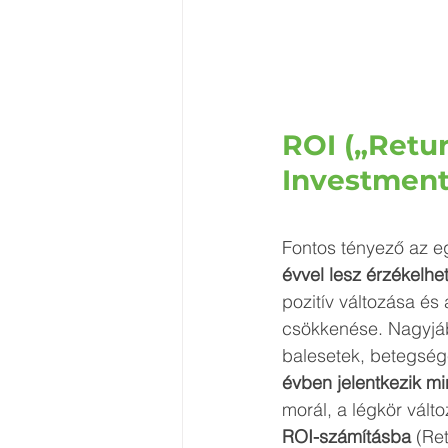
ROI („Retur
Investment
Fontos tényező az 
évvel lesz érzékelhe
pozitív változása és
csökkenése. Nagyjáb
balesetek, betegsége
évben jelentkezik m
morál, a légkör vált
ROI-számításba
 (Re