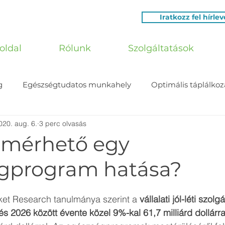
Iratkozz fel hírle
oldal
Rólunk
Szolgáltatások
g
Egészségtudatos munkahely
Optimális táplálkoz
020. aug. 6.
3 perc olvasás
mérhető egy
gprogram hatása?
et Research tanulmánya szerint a
 vállalati jól-léti szolg
és 2026 között évente közel 9%-kal 61,7 milliárd dollárr