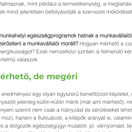
rtalmaznak, mint például a termelékenység, a megtartás
ek mind jelentősen befolyásolják a szervezet működését
 munkahelyi egészségprogramok hatnak a munkavállalói 
rűsíteni a munkavállalói morált?
 Hogyan mérhető a csa
ergikusságot? Ezek nemzetközi szinten is felmerülő kér
rtelmű válaszok.
rhető, de megéri
 eredményez egy olyan egyszerű benefit/cost képletet, 
yezőit jelenleg külön-külön mérik (már ami mérhető), n
nyem szerint nem csak a hiányzást és sérüléseket lehe
oz), hanem a fluktuációt, a kilépők arányát is, valamint 
 és a dolgozók egészségügyi mutatóit: pl. vérnyomást, test