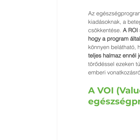
Az egészségprogramo
kiadásoknak, a bete
csökkentése. 
A ROI 
hogy a program által 
könnyen belátható, h
teljes halmaz ennél 
törődéssel ezeken túl
emberi vonatkozásró
A VOI (Valu
egészségp