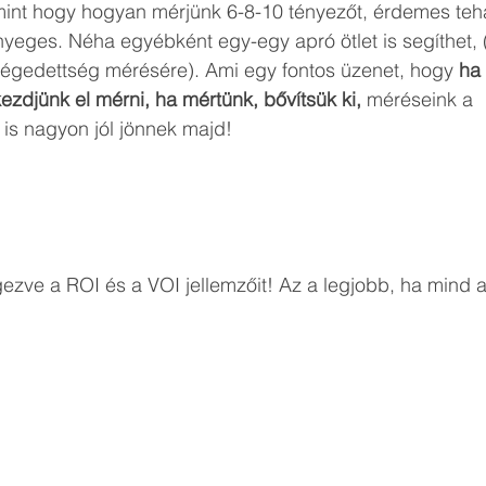
mint hogy hogyan mérjünk 6-8-10 tényezőt, érdemes tehá
yeges. Néha egyébként egy-egy apró ötlet is segíthet, 
légedettség mérésére). Ami egy fontos üzenet, hogy 
ha
ezdjünk el mérni, ha mértünk, bővítsük ki,
 méréseink a 
is nagyon jól jönnek majd! 
zve a ROI és a VOI jellemzőit! Az a legjobb, ha mind a