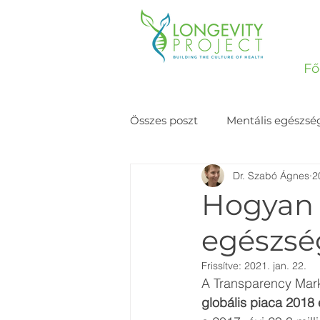
Fő
Összes poszt
Mentális egészsé
Dr. Szabó Ágnes
2
Történetek
Hogyan 
egészsé
Frissítve:
2021. jan. 22.
A Transparency Mark
globális piaca 2018 