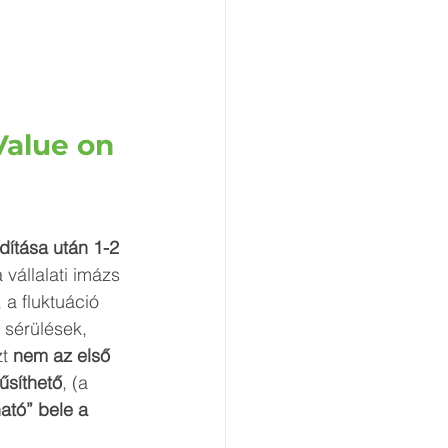
Value on 
dítása után 1-2 
vállalati imázs 
a fluktuáció 
sérülések, 
t 
nem az első 
űsíthető
, (a 
tó” bele a 