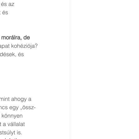
 és az 
 és 
morálra, de 
pat kohéziója? 
dések, és 
mint ahogy a 
incs egy „össz-
t könnyen 
a vállalat 
súlyt is. 