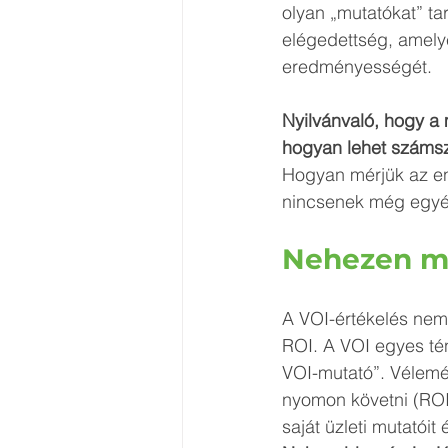
olyan „mutatókat” ta
elégedettség, amely
eredményességét.
Nyilvánvaló, hogy a
hogyan lehet számsze
Hogyan mérjük az en
nincsenek még egyé
Nehezen mé
A VOI-értékelés nem
ROI. A VOI egyes tén
VOI-mutató”. Vélemé
nyomon követni (ROI-h
saját üzleti mutatóit