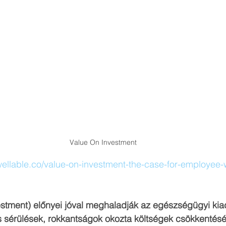
Value On Investment
.wellable.co/value-on-investment-the-case-for-employee-
estment) előnyei jóval meghaladják az egészségügyi kia
 sérülések, rokkantságok okozta költségek csökkentését