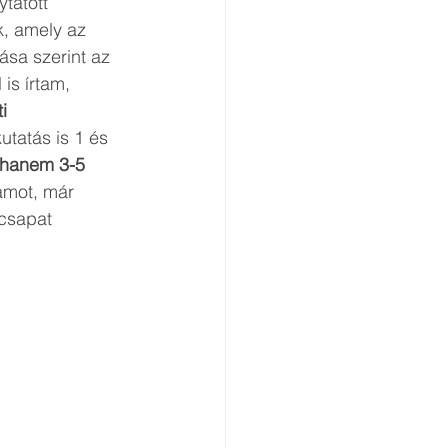
tatott 
k, amely az 
ása szerint az 
s írtam, 
i 
utatás is 1 és 
 hanem 3-5 
ramot, már 
 csapat 