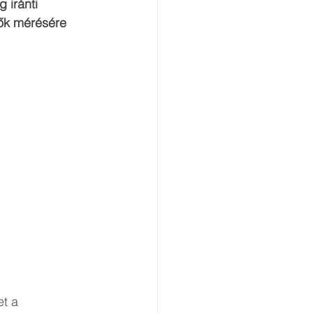
 iránti 
zők mérésére 
t a 