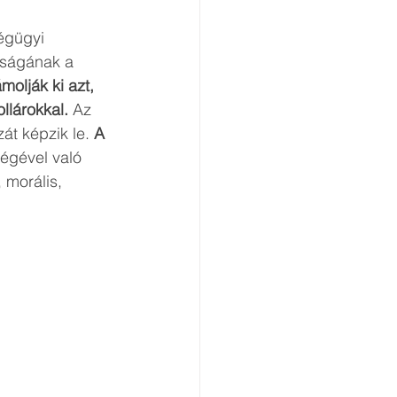
égügyi 
iságának a 
olják ki azt, 
llárokkal.
 Az 
t képzik le. 
A 
égével való 
, morális, 