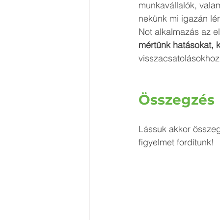
munkavállalók, vala
nekünk mi igazán lén
Not alkalmazás az e
mértünk hatásokat, k
visszacsatolásokhoz 
Összegzés
Lássuk akkor összege
figyelmet fordítunk! 