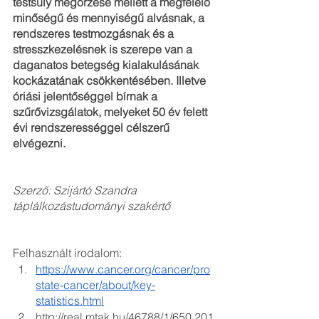
testsúly megőrzése mellett a megfelelő 
minőségű és mennyiségű alvásnak, a 
rendszeres testmozgásnak és a 
stresszkezelésnek is szerepe van a 
daganatos betegség kialakulásának 
kockázatának csökkentésében. Illetve 
óriási jelentőséggel bírnak a 
szűrővizsgálatok, melyeket 50 év felett 
évi rendszerességgel célszerű 
elvégezni. 
Szerző: Szijártó Szandra 
táplálkozástudományi szakértő
Felhasznált irodalom:
https://www.cancer.org/cancer/pro
state-cancer/about/key-
statistics.html
http://real.mtak.hu/46788/1/650.201