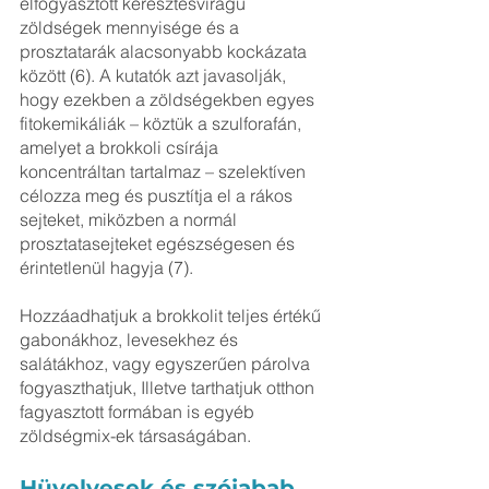
elfogyasztott keresztesvirágú 
zöldségek mennyisége és a 
prosztatarák alacsonyabb kockázata 
között (6). A kutatók azt javasolják, 
hogy ezekben a zöldségekben egyes 
fitokemikáliák – köztük a szulforafán, 
amelyet a brokkoli csírája 
koncentráltan tartalmaz – szelektíven 
célozza meg és pusztítja el a rákos 
sejteket, miközben a normál 
prosztatasejteket egészségesen és 
érintetlenül hagyja (7).
Hozzáadhatjuk a brokkolit teljes értékű 
gabonákhoz, levesekhez és 
salátákhoz, vagy egyszerűen párolva 
fogyaszthatjuk, Illetve tarthatjuk otthon 
fagyasztott formában is egyéb 
zöldségmix-ek társaságában.
Hüvelyesek és szójabab