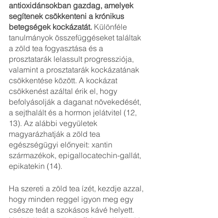
antioxidánsokban gazdag, amelyek 
segítenek csökkenteni a krónikus 
betegségek kockázatát.
 Különféle 
tanulmányok összefüggéseket találtak 
a zöld tea fogyasztása és a 
prosztatarák lelassult progressziója, 
valamint a prosztatarák kockázatának 
csökkentése között. A kockázat 
csökkenést azáltal érik el, hogy 
befolyásolják a daganat növekedését, 
a sejthalált és a hormon jelátvitel (12, 
13). Az alábbi vegyületek 
magyarázhatják a zöld tea 
egészségügyi előnyeit: xantin 
származékok, epigallocatechin-gallát, 
epikatekin (14).
Ha szereti a zöld tea ízét, kezdje azzal, 
hogy minden reggel igyon meg egy 
csésze teát a szokásos kávé helyett. 