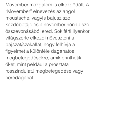
Movember mozgalom is elkezdődött. A 
“Movember” elnevezés az angol 
moustache, vagyis bajusz szó 
kezdőbetűje és a november hónap szó 
összevonásából ered. Sok férfi ilyenkor 
világszerte elkezdi növeszteni a 
bajszát/szakállát, hogy felhívja a 
figyelmet a különféle daganatos 
megbetegedésekre, amik érinthetik 
őket, mint például a prosztata 
rosszindulatú megbetegedése vagy 
heredaganat.