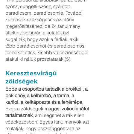
szósz, spagetti szósz, szárított 
paradicsom, paradicsomlé. További 
kutatások szükségesek az előny 
megerősítéséhez, de 24 tanulmány 
áttekintése során a kutatók azt 
sugallták, hogy azok a férfiak, akik 
több paradicsomot és paradicsomos 
terméket ettek, kisebb valószínűséggel 
alakul ki náluk prosztatarák (5).
Keresztesvirágú 
zöldségek
Ebbe a csoportba tartozik a brokkoli, a 
bok choy, a kelbimbó, a torma, a 
karfiol, a kelkáposzta és a fehérrépa
. 
Ezek a zöldségek 
magas izotiocianátot 
tartalmaznak
, ami segíthet a rák elleni 
védekezésben. Egyes tanulmányok azt 
mutatják, hogy összefüggés van az 