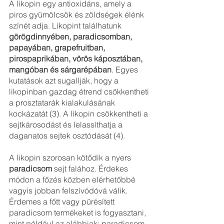
A likopin egy antioxidáns, amely a 
piros gyümölcsök és zöldségek élénk 
színét adja. Likopint találhatunk 
görögdinnyében, paradicsomban, 
papayában, grapefruitban, 
pirospaprikában, vörös káposztában, 
mangóban és sárgarépában
. Egyes 
kutatások azt sugallják, hogy a 
likopinban gazdag étrend csökkentheti 
a prosztatarák kialakulásának 
kockázatát (3). A likopin csökkentheti a 
sejtkárosodást és lelassíthatja a 
daganatos sejtek osztódását (4). 
A likopin szorosan kötődik a nyers 
paradicsom
 sejt falához. Érdekes 
módon a főzés közben elérhetőbbé 
vagyis jobban felszívódóvá válik. 
Érdemes a főtt vagy pürésített 
paradicsom termékeket is fogyasztani, 
mint például az alábbiak: paradicsom 