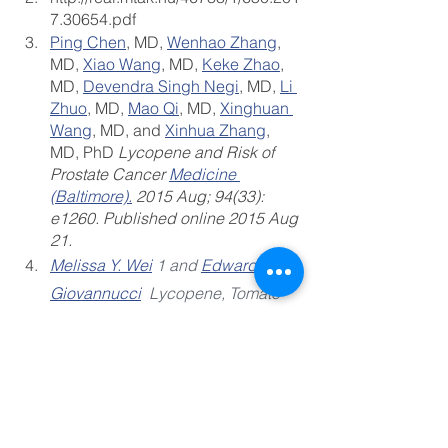
7.30654.pdf
Ping Chen
, MD, 
Wenhao Zhang
, 
MD, 
Xiao Wang
, MD, 
Keke Zhao
, 
MD, 
Devendra Singh Negi
, MD, 
Li 
Zhuo
, MD, 
Mao Qi
, MD, 
Xinghuan 
Wang
, MD, and 
Xinhua Zhang
, 
MD, PhD 
Lycopene and Risk of 
Prostate Cancer 
Medicine 
(Baltimore).
 2015 Aug; 94(33): 
e1260. Published online 2015 Aug 
21.
Melissa Y. Wei
 1 and 
Edward L. 
Giovannucci
  Lycopene, Tomato 
Products, and Prostate Cancer 
Incidence: A Review and 
Reassessment in the PSA 
Screening Era 
J Oncol.
 2012; 
2012: 271063. Published online 