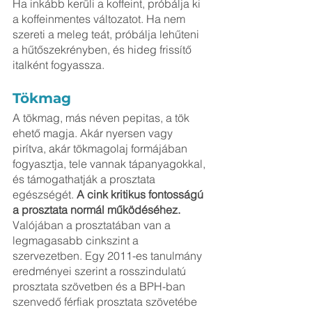
Ha inkább kerüli a koffeint, próbálja ki 
a koffeinmentes változatot. Ha nem 
szereti a meleg teát, próbálja lehűteni 
a hűtőszekrényben, és hideg frissítő 
italként fogyassza.
Tökmag
A tökmag, más néven pepitas, a tök 
ehető magja. Akár nyersen vagy 
pirítva, akár tökmagolaj formájában 
fogyasztja, tele vannak tápanyagokkal, 
és támogathatják a prosztata 
egészségét. 
A cink kritikus fontosságú 
a prosztata normál működéséhez.
Valójában a prosztatában van a 
legmagasabb cinkszint a 
szervezetben. Egy 2011-es tanulmány 
eredményei szerint a rosszindulatú 
prosztata szövetben és a BPH-ban 
szenvedő férfiak prosztata szövetébe 