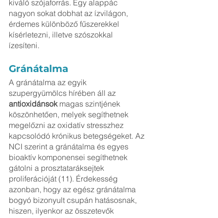
kiváló szójaforrás. Egy alappác 
nagyon sokat dobhat az ízvilágon, 
érdemes különböző fűszerekkel 
kísérletezni, illetve szószokkal 
ízesíteni. 
Gránátalma
A gránátalma az egyik 
szupergyümölcs hírében áll az 
antioxidánsok 
magas szintjének 
köszönhetően, melyek segíthetnek 
megelőzni az oxidatív stresszhez 
kapcsolódó krónikus betegségeket. Az 
NCI szerint a gránátalma és egyes 
bioaktív komponensei segíthetnek 
gátolni a prosztataráksejtek 
proliferációját (11). Érdekesség 
azonban, hogy az egész gránátalma 
bogyó bizonyult csupán hatásosnak, 
hiszen, ilyenkor az összetevők 