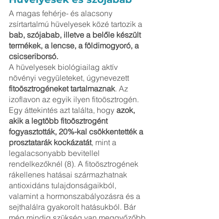
A magas fehérje- és alacsony 
zsírtartalmú hüvelyesek közé tartozik a 
bab, szójabab, illetve a belőle készült 
termékek, a lencse, a földimogyoró, a 
csicseriborsó.
A hüvelyesek biológiailag aktív 
növényi vegyületeket, úgynevezett 
fitoösztrogéneket tartalmaznak
. Az 
izoflavon az egyik ilyen fitoösztrogén. 
Egy áttekintés azt találta, hogy 
azok, 
akik a legtöbb fitoösztrogént 
fogyasztották, 20%-kal csökkentették a 
prosztatarák kockázatát
, mint a 
legalacsonyabb bevitellel 
rendelkezőknél (8). A fitoösztrogének 
rákellenes hatásai származhatnak 
antioxidáns tulajdonságaikból, 
valamint a hormonszabályozásra és a 
sejthalálra gyakorolt ​​hatásukból. Bár 
még mindig szükség van meggyőzőbb 