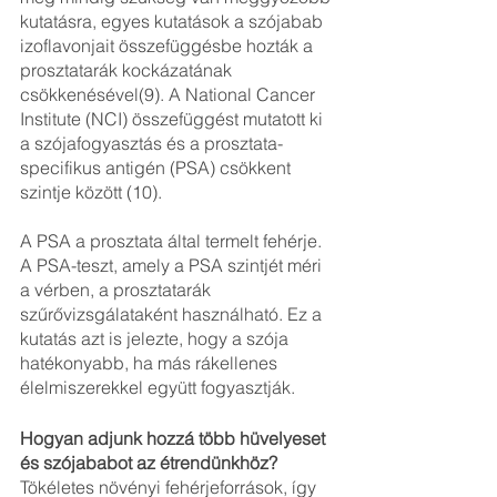
kutatásra, egyes kutatások a szójabab 
izoflavonjait összefüggésbe hozták a 
prosztatarák kockázatának 
csökkenésével(9). A National Cancer 
Institute (NCI) összefüggést mutatott ki 
a szójafogyasztás és a prosztata-
specifikus antigén (PSA) csökkent 
szintje között (10). 
A PSA a prosztata által termelt fehérje. 
A PSA-teszt, amely a PSA szintjét méri 
a vérben, a prosztatarák 
szűrővizsgálataként használható. Ez a 
kutatás azt is jelezte, hogy a szója 
hatékonyabb, ha más rákellenes 
élelmiszerekkel együtt fogyasztják.
Hogyan adjunk hozzá több hüvelyeset 
és szójababot az étrendünkhöz?
Tökéletes növényi fehérjeforrások, így 