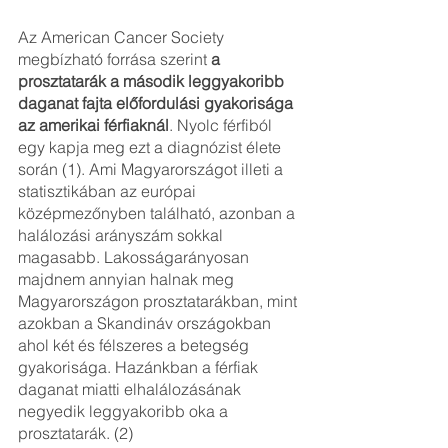
Az American Cancer Society 
megbízható forrása szerint 
a 
prosztatarák a második leggyakoribb 
daganat fajta előfordulási gyakorisága 
az amerikai férfiaknál
. Nyolc férfiból 
egy kapja meg ezt a diagnózist élete 
során (1). Ami Magyarországot illeti a 
statisztikában az európai 
középmezőnyben található, azonban a 
halálozási arányszám sokkal 
magasabb. Lakosságarányosan 
majdnem annyian halnak meg 
Magyarországon prosztatarákban, mint 
azokban a Skandináv országokban 
ahol két és félszeres a betegség 
gyakorisága. Hazánkban a férfiak 
daganat miatti elhalálozásának 
negyedik leggyakoribb oka a 
prosztatarák. (2)