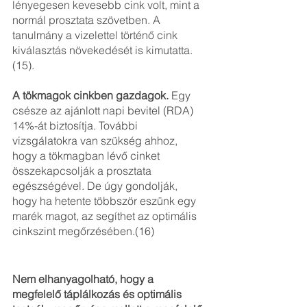
lényegesen kevesebb cink volt, mint a 
normál prosztata szövetben. A 
tanulmány a vizelettel történő cink 
kiválasztás növekedését is kimutatta.
(15).
A tökmagok cinkben gazdagok.
 Egy 
csésze az ajánlott napi bevitel (RDA) 
14%-át biztosítja. További 
vizsgálatokra van szükség ahhoz, 
hogy a tökmagban lévő cinket 
összekapcsolják a prosztata 
egészségével. De úgy gondolják, 
hogy ha hetente többször eszünk egy 
marék magot, az segíthet az optimális 
cinkszint megőrzésében.(16)
Nem elhanyagolható, hogy a 
megfelelő táplálkozás és optimális 