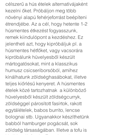
célszerű a hús ételek alternatívájaként 
kezelni őket. Próbáljon meg több 
növényi alapú fehérjeforrást beépíteni 
étrendjébe. Az a cél, hogy hetente 1-2 
húsmentes étkezést fogyasszunk, 
remek kiindulópont a kezdéshez. Ez 
jelentheti azt, hogy kipróbáljuk pl. a 
húsmentes hétfőket, vagy vacsorára 
kipróbálunk hüvelyesből készült 
mártogatósokat, mint a klasszikus 
humusz csicseriborsóból, amihez 
kínálhatunk zöldséghasábokat, illetve 
teljes kiőrlésű kenyeret. A húsmentes 
ételek közé tartozhatnak  a különböző 
hüvelyesből készült zöldségcurryk, 
zöldséggel párosított fasírtok, rakott 
egytálételek, babos burrito, lencse 
bolognai stb. Ugyanakkor készíthetünk 
babból hamburger pogácsát, sok 
zöldség társaságában. Illetve a tofu is 