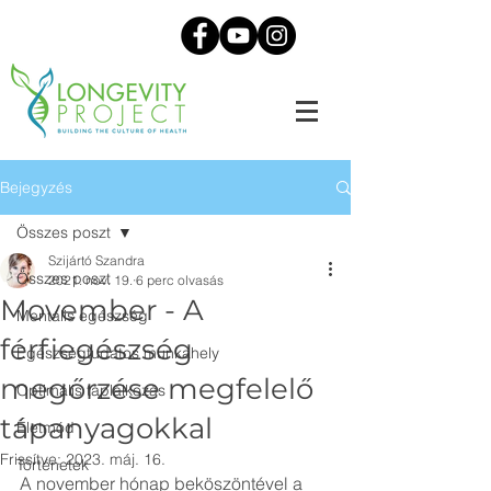
Bejegyzés
Összes poszt
Szijártó Szandra
Összes poszt
2021. nov. 19.
6 perc olvasás
Movember - A
Mentális egészség
férfiegészség
Egészségtudatos munkahely
megőrzése megfelelő
Optimális táplálkozás
tápanyagokkal
Életmód
Frissítve:
2023. máj. 16.
Történetek
A november hónap beköszöntével a 