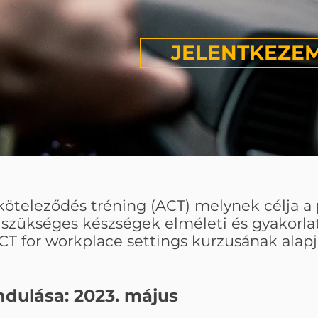
JELENTKEZE
köteleződés tréning (ACT) melynek célja a 
ükséges készségek elméleti és gyakorlati 
CT for workplace settings kurzusának alapj
ndulása: 2023. május