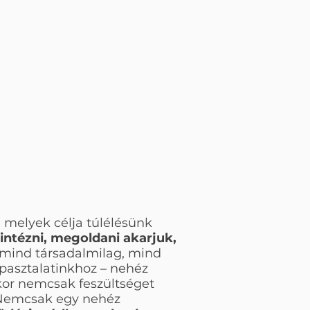
 melyek célja túlélésünk
elintézni, megoldani akarjuk,
mind társadalmilag, mind
apasztalatinkhoz – nehéz
kor nemcsak feszültséget
. Nemcsak egy nehéz