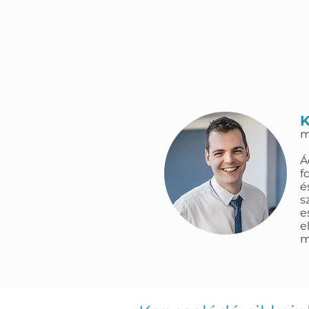
K
m
Á
f
é
s
e
e
m