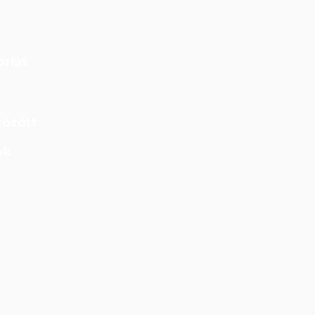
rlat
között
ók