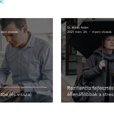
k:
Dr. Márky Ádám
 perc olvasás
2021. márc. 24.
4 perc olvasás
Reziliencia fejlesztés
tbe (és vissza)
ellenállóbbak a stre