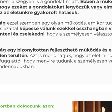
nem a szégyen is a gondolat miatt.
Ebben a műkö
ogy ezeket a gondolatokat legyőzzük vagy elmen
z az életünkre gyakorolt hatásuk.
ság
ezzel szemben egy olyan működés, amikor tud
s ezáltal
képessé válunk ezekkel összhangban v
nteni és cselekedni
, hogy a személyesen választo
g egy bizonyítottan fejleszthető működés és erő
den terültén.
Azt is mondhatjuk, hogy az életminős
ügg attól, hogy menyire tudunk a személyesen vál
mindennapokban.
portban dolgozunk azon: