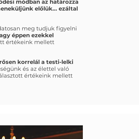
dési módban az határozza
eküljünk előlük... ezáltal
atosan meg tudjuk figyelni
agy éppen ezekkel
tt értékeink mellett
sen korrelál a testi-lelki
égünk és az élettel való
asztott értékeink mellett