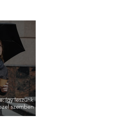
e: így leszünk
sszel szemben