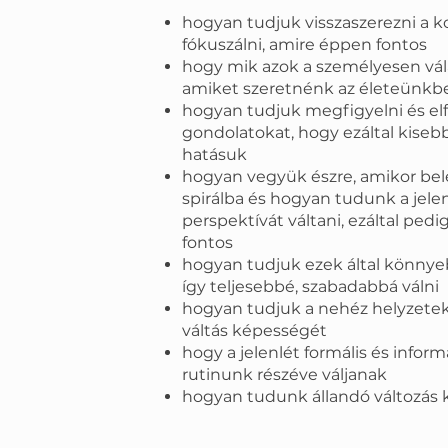
hogyan tudjuk visszaszerezni a ko
fókuszálni, amire éppen fontos
hogy mik azok a személyesen vála
amiket szeretnénk az életeünkb
hogyan tudjuk megfigyelni és el
gondolatokat, hogy ezáltal kiseb
hatásuk
hogyan vegyük észre, amikor bel
spirálba és hogyan tudunk a jelen
perspektívát váltani, ezáltal pedi
fontos
hogyan tudjuk ezek által könny
így teljesebbé, szabadabbá válni
hogyan tudjuk a nehéz helyzetek
váltás képességét
hogy a jelenlét formális és inform
rutinunk részéve váljanak
hogyan tudunk állandó változás 