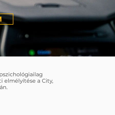
M
pszichológiailag
elmélyítése a City,
án.