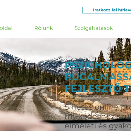
Iratkozz fel hírle
oldal
Rólunk
Szolgáltatások
PSZICHOLÓG
RUGALMASS
FEJLESZTŐ 
5 hetes online pr
működéshez szü
elméleti és gyako