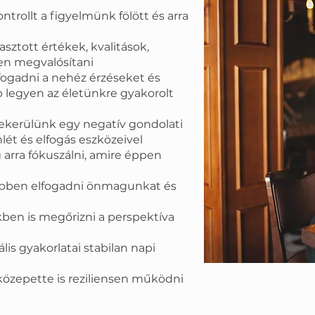
ntrollt a figyelmünk fölött és arra
sztott értékek, kvalitások,
en megvalósítani
fogadni a nehéz érzéseket és
b legyen az életünkre gyakorolt
ekerülünk egy negatív gondolati
lét és elfogás eszközeivel
g arra fókuszálni, amire éppen
ebben elfogadni önmagunkat és
ben is megőrizni a perspektíva
ális gyakorlatai stabilan napi
közepette is reziliensen működni