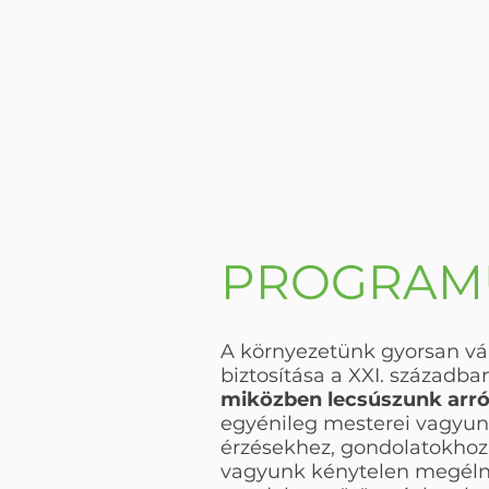
PROGRAM
A környezetünk gyorsan vál
biztosítása a XXI. századb
miközben lecsúszunk arró
egyénileg mesterei vagyunk
érzésekhez, gondolatokhoz,
vagyunk kénytelen megélni,