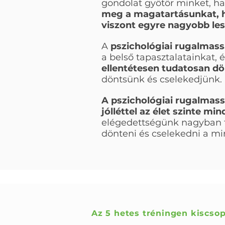
gondolat gyötör minket, ha
meg a magatartásunkat, h
viszont egyre nagyobb les
A
pszichológiai rugalmas
a belső tapasztalatainkat, é
ellentétesen tudatosan dö
döntsünk és cselekedjünk.
A pszichológiai rugalmassá
jólléttel az élet szinte min
elégedettségünk nagyban f
dönteni és cselekedni a 
Az 5 hetes tréningen kiscso