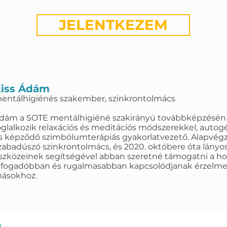
JELENTKEZEM
iss Ádám
entálhigiénés szakember, szinkrontolmács
dám a SOTE mentálhigiéné szakirányú továbbképzésén s
oglalkozik relaxációs és meditációs módszerekkel, autog
s képződő szimbólumterápiás gyakorlatvezető. Alapvégz
zabadúszó szinkrontolmács, és 2020. októbere óta lányos
szközeinek segítségével abban szeretné támogatni a ho
lfogadóbban és rugalmasabban kapcsolódjanak érzelm
ásokhoz.