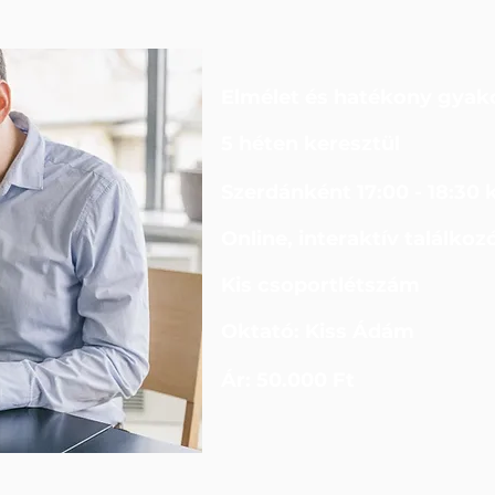
Elmélet és hatékony gyako
5 héten keresztül
Szerdánként 17:00 - 18:30 
Online, interaktív találkoz
Kis csoportlétszám
Oktató: Kiss Ádám
Ár: 50.000 Ft