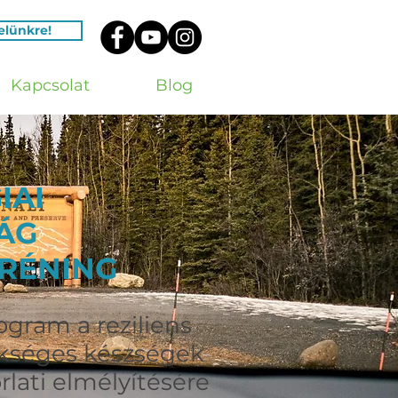
velünkre!
Kapcsolat
Blog
IAI
ÁG
TRÉNING
ogram a reziliens
kséges készségek
rlati elmélyítésére