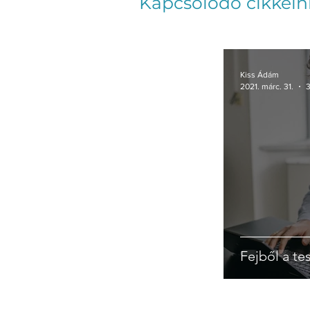
Kapcsolódó cikkein
Kiss Ádám
2021. márc. 31.
3
Fejből a tes