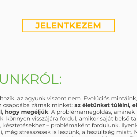
JELENTKEZEM
UNKRÓL:
tozik, az agyunk viszont nem. Evolúciós mintáink,
an csapdába zárnak minket:
az életünket túlélni, 
l, hogy megéljük
. A problémamegoldás, aminek 
, könnyen visszájára fordul, amikor saját belső t
 késztetésekhez – problémaként fordulunk. Ilyen
 még stresszesek is leszünk, a feszültség miatt