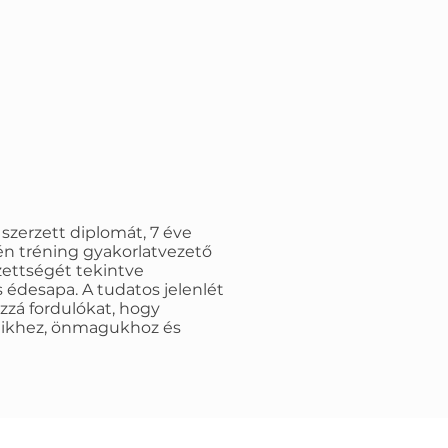
zerzett diplomát, 7 éve
én tréning gyakorlatvezető
ettségét tekintve
 édesapa. A tudatos jelenlét
zzá fordulókat, hogy
eikhez, önmagukhoz és