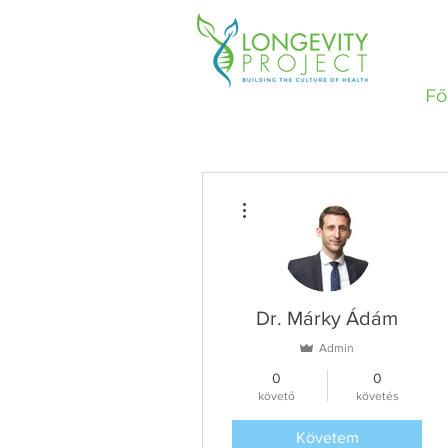
Fő
További műveletek
Dr. Márky Ádám
Admin
0
0
követő
követés
Követem