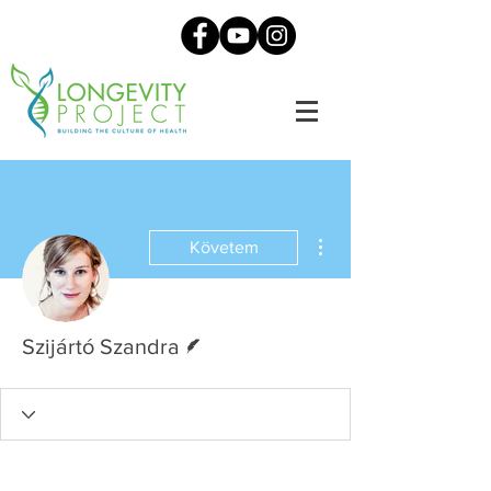
További műveletek
Követem
Szerző
Szijártó Szandra