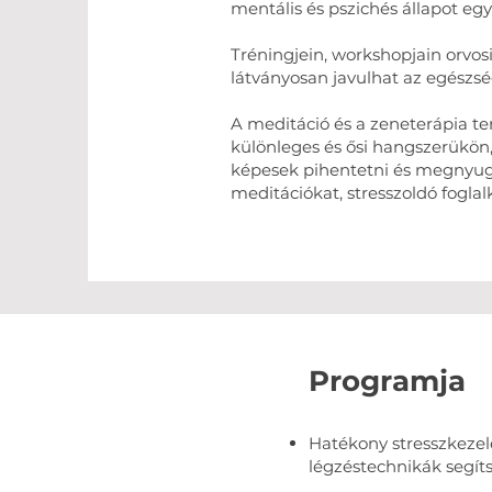
mentális és pszichés állapot eg
Tréningjein, workshopjain orvosi
látványosan javulhat az egészsé
A meditáció és a zeneterápia te
különleges és ősi hangszerükön
képesek pihentetni és megnyugt
meditációkat, stresszoldó fogla
Programja
Hatékony stresszkezel
légzéstechnikák segít