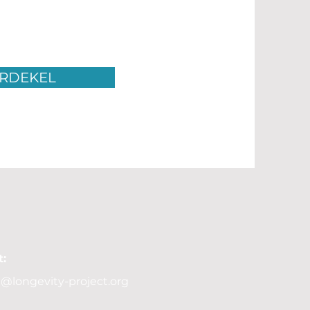
RDEKEL
:
@longevity-project.org