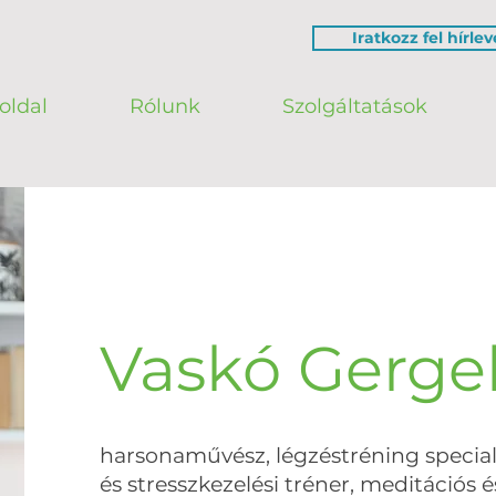
Iratkozz fel hírle
oldal
Rólunk
Szolgáltatások
Vaskó Gerge
harsonaművész, légzéstréning speciali
és stresszkezelési tréner, meditációs