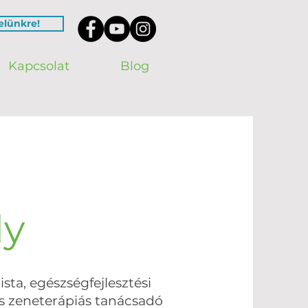
velünkre!
Kapcsolat
Blog
ly
sta, egészségfejlesztési
 és zeneterápiás tanácsadó