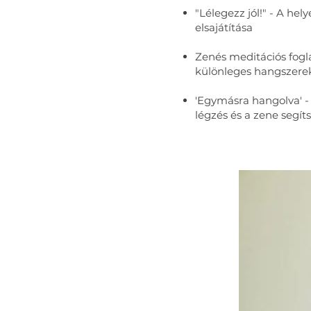
"Lélegezz jól!" - A hel
elsajátítása
Zenés meditációs fog
különleges hangszere
'Egymásra hangolva' -
légzés és a zene segít