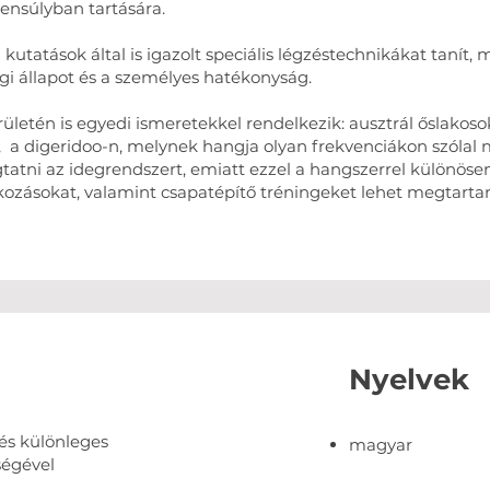
yensúlyban tartására.
 kutatások által is igazolt speciális légzéstechnikákat tanít
gi állapot és a személyes hatékonyság.
rületén is egyedi ismeretekkel rendelkezik: ausztrál őslakoso
, a digeridoo-n, melynek hangja olyan frekvenciákon szóla
atni az idegrendszert, emiatt ezzel a hangszerrel különös
lkozásokat, valamint csapatépítő tréningeket lehet megtartan
Nyelvek
és különleges
magyar
ségével