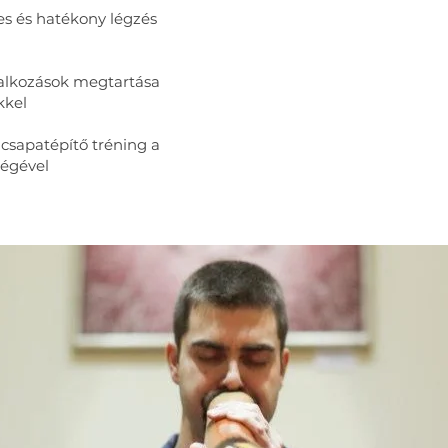
yes és hatékony légzés
lalkozások megtartása
kkel
 csapatépítő tréning a
ségével