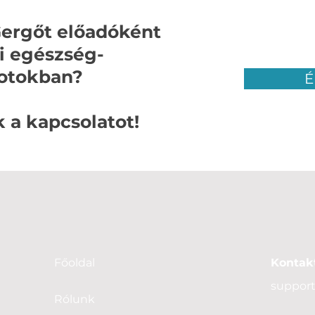
Gergőt előadóként
 egészség-
otokban?
É
 a kapcsolatot!
Főoldal
Kontakt
support
Rólunk