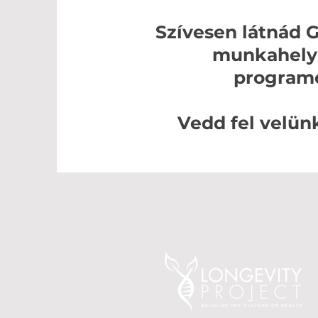
Szívesen látnád 
munkahelyi
program
Vedd fel velünk