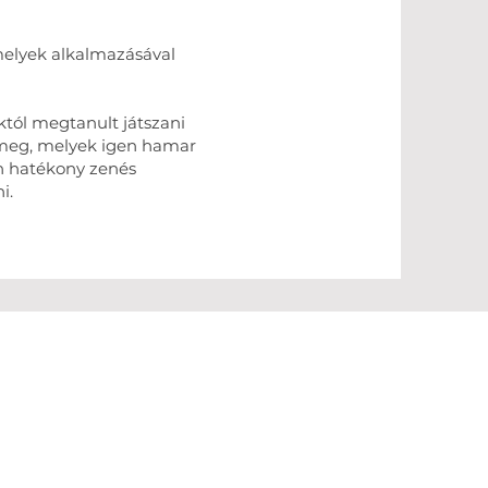
, melyek alkalmazásával
któl megtanult játszani
l meg, melyek igen hamar
en hatékony zenés
i.